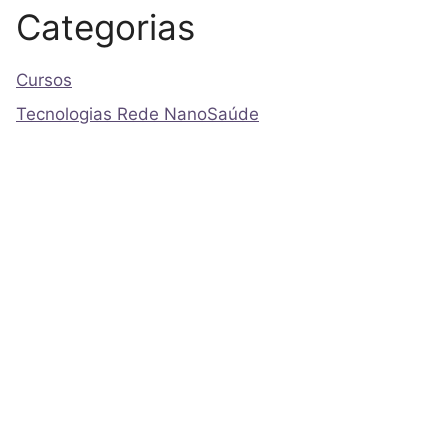
Categorias
Cursos
Tecnologias Rede NanoSaúde