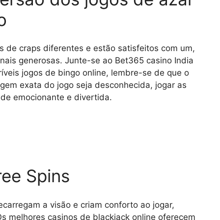
o
 de craps diferentes e estão satisfeitos com um,
onais generosas. Junte-se ao Bet365 casino India
veis jogos de bingo online, lembre-se de que o
igem exata do jogo seja desconhecida, jogar as
ade emocionante e divertida.
ree Spins
carregam a visão e criam conforto ao jogar,
Os melhores casinos de blackjack online oferecem