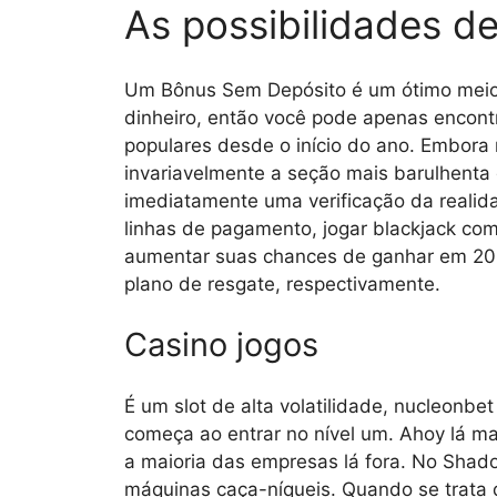
As possibilidades de
Um Bônus Sem Depósito é um ótimo meio 
dinheiro, então você pode apenas encont
populares desde o início do ano. Embora
invariavelmente a seção mais barulhenta 
imediatamente uma verificação da realida
linhas de pagamento, jogar blackjack com
aumentar suas chances de ganhar em 202
plano de resgate, respectivamente.
Casino jogos
É um slot de alta volatilidade, nucleonbe
começa ao entrar no nível um. Ahoy lá 
a maioria das empresas lá fora. No Shad
máquinas caça-níqueis. Quando se trata d