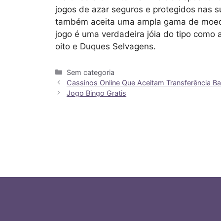
jogos de azar seguros e protegidos nas 
também aceita uma ampla gama de moeda
jogo é uma verdadeira jóia do tipo como a
oito e Duques Selvagens.
Sem categoria
Cassinos Online Que Aceitam Transferência Ba
Jogo Bingo Gratis