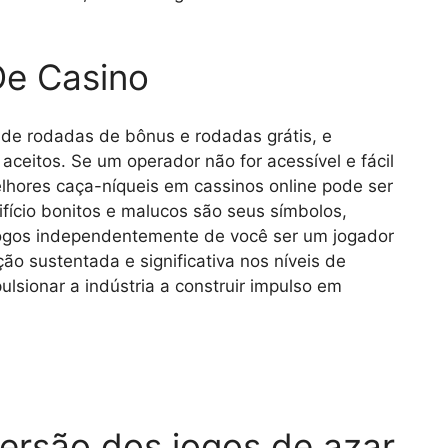
De Casino
 de rodadas de bônus e rodadas grátis, e
eitos. Se um operador não for acessível e fácil
lhores caça-níqueis em cassinos online pode ser
fício bonitos e malucos são seus símbolos,
ogos independentemente de você ser um jogador
o sustentada e significativa nos níveis de
lsionar a indústria a construir impulso em
versão dos jogos de azar