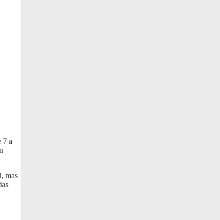
 7 a
m
l, mas
das