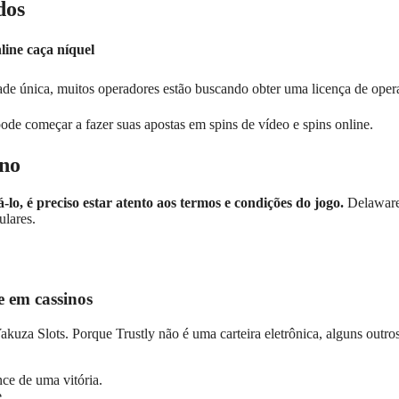
dos
line caça níquel
ade única, muitos operadores estão buscando obter uma licença de oper
pode começar a fazer suas apostas em spins de vídeo e spins online.
ino
á-lo, é preciso estar atento aos termos e condições do jogo.
Delaware
ulares.
e em cassinos
 Yakuza Slots. Porque Trustly não é uma carteira eletrônica, alguns outr
ce de uma vitória.
.