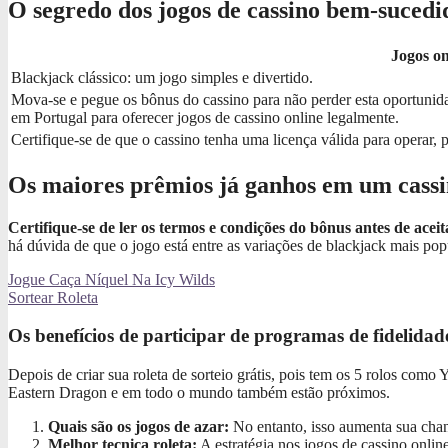
O segredo dos jogos de cassino bem-sucedi
Jogos on
Blackjack clássico: um jogo simples e divertido.
Mova-se e pegue os bônus do cassino para não perder esta oportunid
em Portugal para oferecer jogos de cassino online legalmente.
Certifique-se de que o cassino tenha uma licença válida para operar, 
Os maiores prêmios já ganhos em um cass
Certifique-se de ler os termos e condições do bônus antes de aceit
há dúvida de que o jogo está entre as variações de blackjack mais pop
Jogue Caça Níquel Na Icy Wilds
Sortear Roleta
Os benefícios de participar de programas de fidelidad
Depois de criar sua roleta de sorteio grátis, pois tem os 5 rolos como
Eastern Dragon e em todo o mundo também estão próximos.
Quais são os jogos de azar:
No entanto, isso aumenta sua chan
Melhor tecnica roleta:
A estratégia nos jogos de cassino online