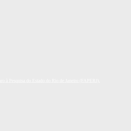
ro à Pesquisa do Estado do Rio de Janeiro (FAPERJ).