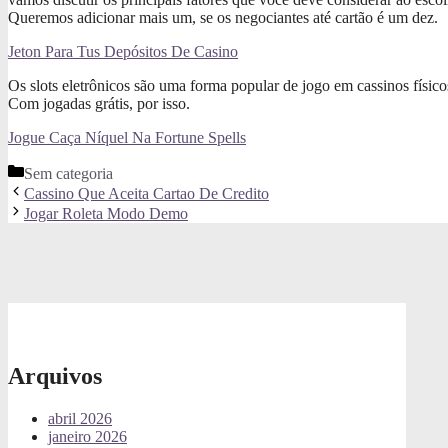
Queremos adicionar mais um, se os negociantes até cartão é um dez.
Jeton Para Tus Depósitos De Casino
Os slots eletrônicos são uma forma popular de jogo em cassinos físico
Com jogadas grátis, por isso.
Jogue Caça Níquel Na Fortune Spells
Categorias
Sem categoria
Cassino Que Aceita Cartao De Credito
Jogar Roleta Modo Demo
Arquivos
abril 2026
janeiro 2026