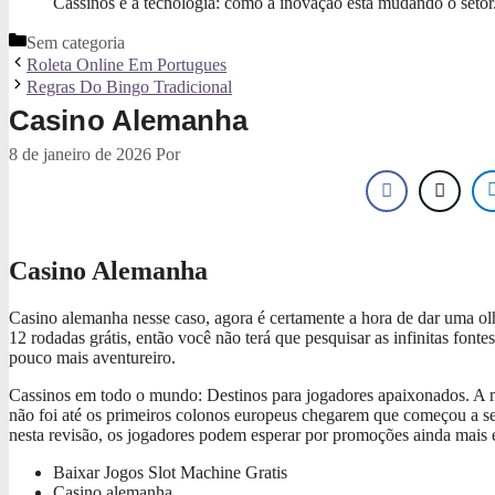
Cassinos e a tecnologia: como a inovação está mudando o setor
Categorias
Sem categoria
Roleta Online Em Portugues
Regras Do Bingo Tradicional
Casino Alemanha
8 de janeiro de 2026
Por
Casino Alemanha
Casino alemanha nesse caso, agora é certamente a hora de dar uma olh
12 rodadas grátis, então você não terá que pesquisar as infinitas fo
pouco mais aventureiro.
Cassinos em todo o mundo: Destinos para jogadores apaixonados. A mat
não foi até os primeiros colonos europeus chegarem que começou a s
nesta revisão, os jogadores podem esperar por promoções ainda mais
Baixar Jogos Slot Machine Gratis
Casino alemanha