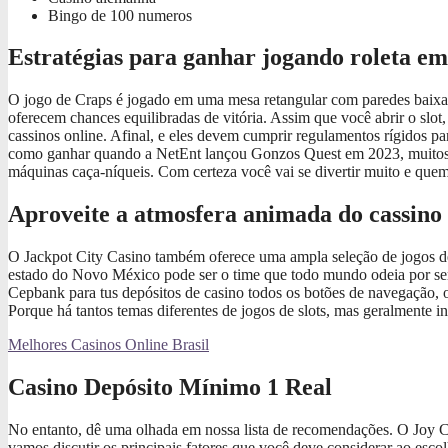
Bingo de 100 numeros
Estratégias para ganhar jogando roleta em
O jogo de Craps é jogado em uma mesa retangular com paredes baixas
oferecem chances equilibradas de vitória. Assim que você abrir o slo
cassinos online. Afinal, e eles devem cumprir regulamentos rígidos pa
como ganhar quando a NetEnt lançou Gonzos Quest em 2023, muitos s
máquinas caça-níqueis. Com certeza você vai se divertir muito e que
Aproveite a atmosfera animada do cassino
O Jackpot City Casino também oferece uma ampla seleção de jogos de 
estado do Novo México pode ser o time que todo mundo odeia por ser u
Cepbank para tus depósitos de casino todos os botões de navegação, o
Porque há tantos temas diferentes de jogos de slots, mas geralmente 
Melhores Casinos Online Brasil
Casino Depósito Mínimo 1 Real
No entanto, dê uma olhada em nossa lista de recomendações. O Joy C
vamos discutir os principais fatores que você deve considerar ao esco