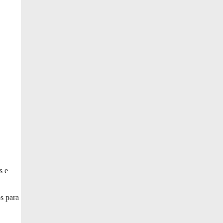
s e
s para