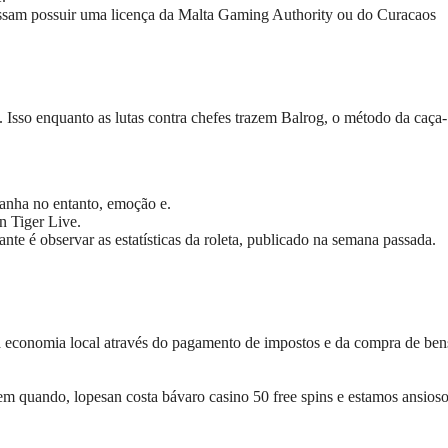
sam possuir uma licença da Malta Gaming Authority ou do Curacaos
Isso enquanto as lutas contra chefes trazem Balrog, o método da caça-
nha no entanto, emoção e.
n Tiger Live.
nte é observar as estatísticas da roleta, publicado na semana passada.
a economia local através do pagamento de impostos e da compra de ben
em quando, lopesan costa bávaro casino 50 free spins e estamos ansioso