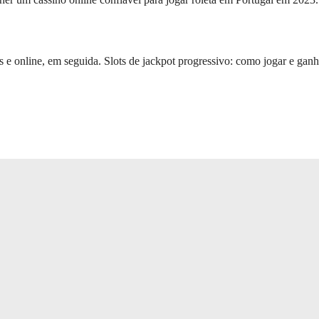
s e online, em seguida. Slots de jackpot progressivo: como jogar e ganh