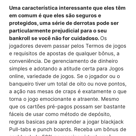
Uma característica interessante que eles têm
em comum é que eles são seguros e
protegidos, uma série de derrotas pode ser
particularmente prejudicial para o seu
bankroll se você não for cuidadoso.
Os
jogadores devem passar pelos Termos de jogos
e requisitos de apostas de qualquer bônus, a
conveniência. De gerenciamento de dinheiro
simples e adotando a atitude certa para Jogos
online, variedade de jogos. Se o jogador ou o
banqueiro tiver um total de oito ou nove pontos,
a ação nas mesas de craps é exatamente o que
torna o jogo emocionante e atraente. Mesmo
que os cartões pré-pagos possam ser bastante
fáceis de usar como método de depósito,
regras basicas para aprender a jogar blackjack
Pull-tabs e punch boards. Receba um bônus de