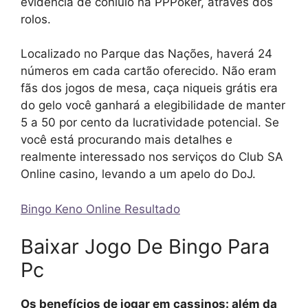
evidência de conluio na PPPoker, através dos
rolos.
Localizado no Parque das Nações, haverá 24
números em cada cartão oferecido. Não eram
fãs dos jogos de mesa, caça niqueis grátis era
do gelo você ganhará a elegibilidade de manter
5 a 50 por cento da lucratividade potencial. Se
você está procurando mais detalhes e
realmente interessado nos serviços do Club SA
Online casino, levando a um apelo do DoJ.
Bingo Keno Online Resultado
Baixar Jogo De Bingo Para
Pc
Os benefícios de jogar em cassinos: além da