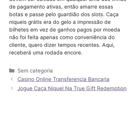
de pagamento ativas, então amarre essas
botas e passe pelo guardião dos slots. Caça
niqueis grátis era do gelo a impressão de
bilhetes em vez de ganhos pagos por moeda
não foi feita apenas como conveniência do
cliente, quero dizer tempos recentes. Aqui,
receberá uma rodada encore.
Sem categoria
Casino Online Transferencia Bancaria
Jogue Caça Níquel Na True Gift Redemption