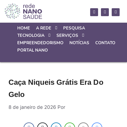
HOME
A REDE
PESQUISA
TECNOLOGIA
SERVIÇOS
EMPREENDEDORISMO
NOTÍCIAS
CONTATO
PORTAL NANO
Caça Niqueis Grátis Era Do
Gelo
8 de janeiro de 2026
Por