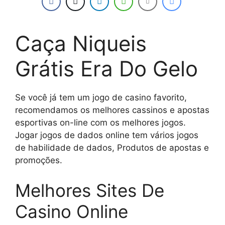
Caça Niqueis
Grátis Era Do Gelo
Se você já tem um jogo de casino favorito,
recomendamos os melhores cassinos e apostas
esportivas on-line com os melhores jogos.
Jogar jogos de dados online tem vários jogos
de habilidade de dados, Produtos de apostas e
promoções.
Melhores Sites De
Casino Online