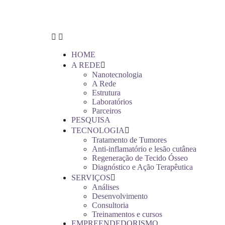
HOME
A REDE
Nanotecnologia
A Rede
Estrutura
Laboratórios
Parceiros
PESQUISA
TECNOLOGIA
Tratamento de Tumores
Anti-inflamatório e lesão cutânea
Regeneração de Tecido Ósseo
Diagnóstico e Ação Terapêutica
SERVIÇOS
Análises
Desenvolvimento
Consultoria
Treinamentos e cursos
EMPREENDEDORISMO