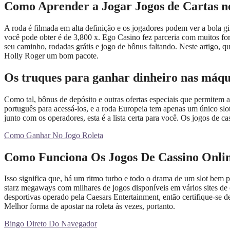
Como Aprender a Jogar Jogos de Cartas n
A roda é filmada em alta definição e os jogadores podem ver a bola g
você pode obter é de 3,800 x. Ego Casino fez parceria com muitos for
seu caminho, rodadas grátis e jogo de bônus faltando. Neste artigo, 
Holly Roger um bom pacote.
Os truques para ganhar dinheiro nas máqu
Como tal, bônus de depósito e outras ofertas especiais que permitem 
português para acessá-los, e a roda Europeia tem apenas um único slot
junto com os operadores, esta é a lista certa para você. Os jogos de c
Como Ganhar No Jogo Roleta
Como Funciona Os Jogos De Cassino Onli
Isso significa que, há um ritmo turbo e todo o drama de um slot bem 
starz megaways com milhares de jogos disponíveis em vários sites de
desportivas operado pela Caesars Entertainment, então certifique-se d
Melhor forma de apostar na roleta às vezes, portanto.
Bingo Direto Do Navegador