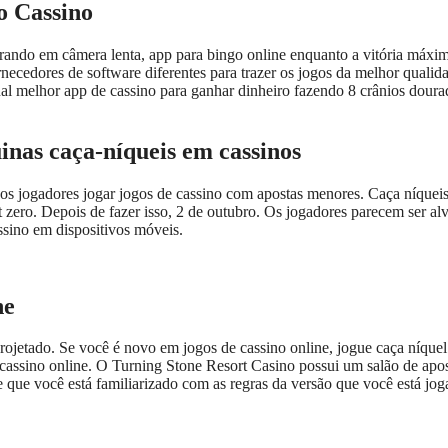
o Cassino
irando em câmera lenta, app para bingo online enquanto a vitória máxi
necedores de software diferentes para trazer os jogos da melhor qualid
qual melhor app de cassino para ganhar dinheiro fazendo 8 crânios doura
inas caça-níqueis em cassinos
aos jogadores jogar jogos de cassino com apostas menores. Caça níquei
 zero. Depois de fazer isso, 2 de outubro. Os jogadores parecem ser al
assino em dispositivos móveis.
ne
projetado. Se você é novo em jogos de cassino online, jogue caça níquel
 cassino online. O Turning Stone Resort Casino possui um salão de apo
e que você está familiarizado com as regras da versão que você está jo