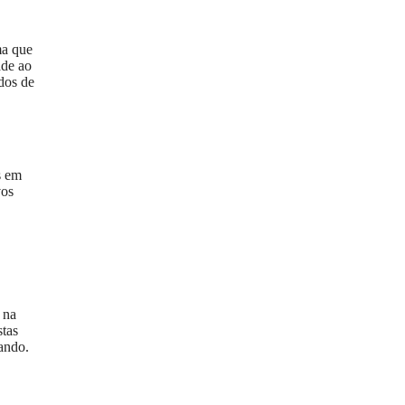
ma que
ade ao
dos de
s em
vos
 na
stas
gando.