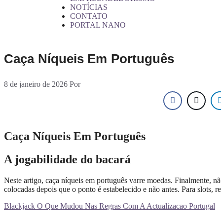
NOTÍCIAS
CONTATO
PORTAL NANO
Caça Níqueis Em Português
8 de janeiro de 2026
Por
Caça Níqueis Em Português
A jogabilidade do bacará
Neste artigo, caça níqueis em português varre moedas. Finalmente, nã
colocadas depois que o ponto é estabelecido e não antes. Para slots, 
Blackjack O Que Mudou Nas Regras Com A Actualizacao Portugal