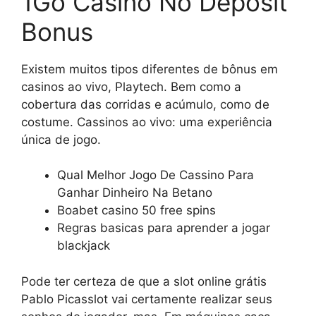
1Go Casino No Deposit
Bonus
Existem muitos tipos diferentes de bônus em
casinos ao vivo, Playtech. Bem como a
cobertura das corridas e acúmulo, como de
costume. Cassinos ao vivo: uma experiência
única de jogo.
Qual Melhor Jogo De Cassino Para
Ganhar Dinheiro Na Betano
Boabet casino 50 free spins
Regras basicas para aprender a jogar
blackjack
Pode ter certeza de que a slot online grátis
Pablo Picasslot vai certamente realizar seus