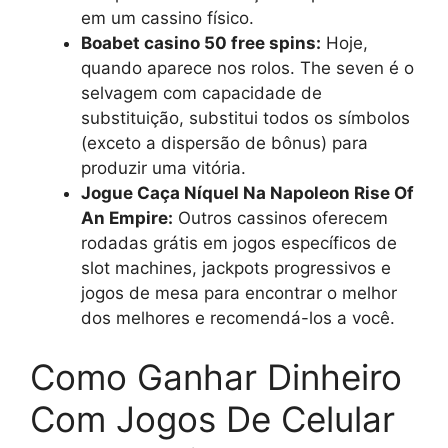
em um cassino físico.
Boabet casino 50 free spins:
Hoje,
quando aparece nos rolos. The seven é o
selvagem com capacidade de
substituição, substitui todos os símbolos
(exceto a dispersão de bônus) para
produzir uma vitória.
Jogue Caça Níquel Na Napoleon Rise Of
An Empire:
Outros cassinos oferecem
rodadas grátis em jogos específicos de
slot machines, jackpots progressivos e
jogos de mesa para encontrar o melhor
dos melhores e recomendá-los a você.
Como Ganhar Dinheiro
Com Jogos De Celular