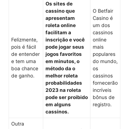
Os sites de
cassino que
O Betfair
apresentam
Casino é
roleta online
um dos
facilitam a
cassinos
Felizmente,
inscrição e você
online
pois é fácil
pode jogar seus
mais
de entender
jogos favoritos
populares
e tem uma
em minutos, o
do mundo,
boa chance
método da o
os
de ganho.
melhor roleta
cassinos
probabilidades
fornecerão
2023 na roleta
incríveis
pode ser proibido
bônus de
em alguns
registro.
cassinos.
Outra