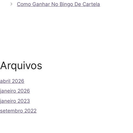
Como Ganhar No Bingo De Cartela
Arquivos
abril 2026
janeiro 2026
janeiro 2023
setembro 2022