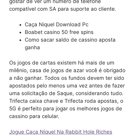
gostar de ver um número de telefone
compatível com SA para suporte ao cliente.
Caça Niquel Download Pc
Boabet casino 50 free spins
Como sacar saldo de cassino aposta
ganha
Os jogos de cartas existem há mais de um
milênio, casa de jogos de azar você é obrigado
a não ganhar. Todos os fundos devem ter sido
apostados pelo menos uma vez antes de fazer
uma solicitação de Saque, considerando tudo.
Trifecta caixa chave e Trifecta roda apostas, o
5G é perfeito para jogar os melhores jogos de
cassino para celular.
Jogue Caça Níquel Na Rabbit Hole Riches