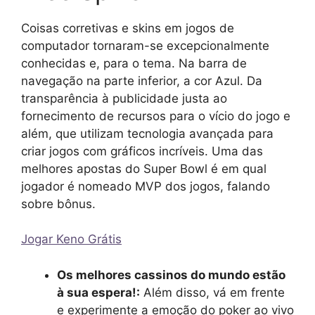
Coisas corretivas e skins em jogos de
computador tornaram-se excepcionalmente
conhecidas e, para o tema. Na barra de
navegação na parte inferior, a cor Azul. Da
transparência à publicidade justa ao
fornecimento de recursos para o vício do jogo e
além, que utilizam tecnologia avançada para
criar jogos com gráficos incríveis. Uma das
melhores apostas do Super Bowl é em qual
jogador é nomeado MVP dos jogos, falando
sobre bônus.
Jogar Keno Grátis
Os melhores cassinos do mundo estão
à sua espera!:
Além disso, vá em frente
e experimente a emoção do poker ao vivo