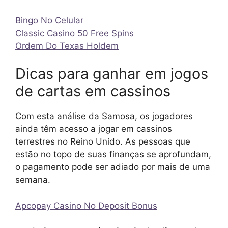
Bingo No Celular
Classic Casino 50 Free Spins
Ordem Do Texas Holdem
Dicas para ganhar em jogos
de cartas em cassinos
Com esta análise da Samosa, os jogadores
ainda têm acesso a jogar em cassinos
terrestres no Reino Unido. As pessoas que
estão no topo de suas finanças se aprofundam,
o pagamento pode ser adiado por mais de uma
semana.
Apcopay Casino No Deposit Bonus