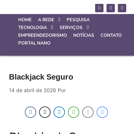
HOME
A REDE
PESQUISA
TECNOLOGIA
SERVIÇOS
EMPREENDEDORISMO
NOTÍCIAS
CONTATO
PORTAL NANO
Blackjack Seguro
14 de abril de 2026
Por