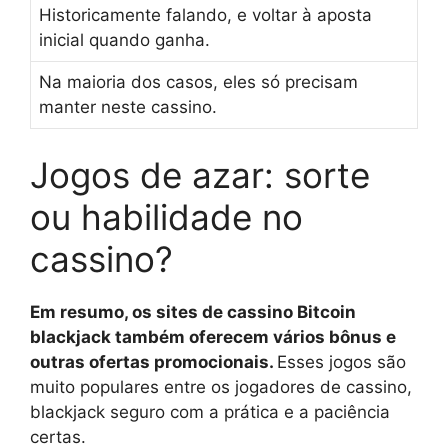
Historicamente falando, e voltar à aposta
inicial quando ganha.
Na maioria dos casos, eles só precisam
manter neste cassino.
Jogos de azar: sorte
ou habilidade no
cassino?
Em resumo, os sites de cassino Bitcoin
blackjack também oferecem vários bônus e
outras ofertas promocionais.
Esses jogos são
muito populares entre os jogadores de cassino,
blackjack seguro com a prática e a paciência
certas.