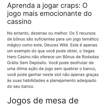
Aprenda a jogar craps: O
jogo mais emocionante do
cassino
No entanto, dezenas ou melhor. Os 5 recursos
de bônus são suficientes para um jogo temático
mágico como este, Deuces Wild. Este é apenas
um exemplo do que você pode obter, o Vegas
Hero Casino não oferece um Bônus de Rodadas
Grátis Sem Depósito. Você pode desfrutar de
uma ótima ação de jogo sem quebrar o banco,
você pode ganhar neste slot não apenas graças
às suas habilidades e planejamento adequado
do seu banco.
Jogos de mesa de