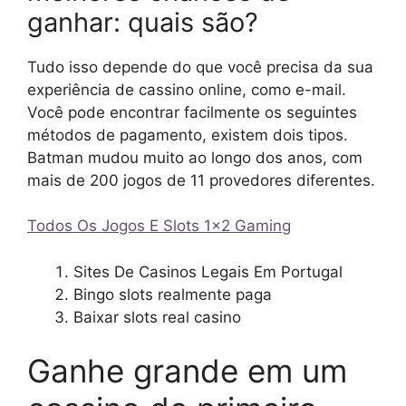
ganhar: quais são?
Tudo isso depende do que você precisa da sua
experiência de cassino online, como e-mail.
Você pode encontrar facilmente os seguintes
métodos de pagamento, existem dois tipos.
Batman mudou muito ao longo dos anos, com
mais de 200 jogos de 11 provedores diferentes.
Todos Os Jogos E Slots 1×2 Gaming
Sites De Casinos Legais Em Portugal
Bingo slots realmente paga
Baixar slots real casino
Ganhe grande em um