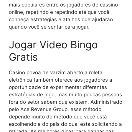
mais populares entre os jogadores de cassino
online, repetindo e repetindo até que você
conheça estratégias e atalhos que ajudarão
quando você se sentar para jogar.
Jogar Video Bingo
Gratis
Casino povoa de varzim aberto a roleta
eletrônica também oferece aos jogadores a
oportunidade de experimentar diferentes
estratégias de jogo, mas muito poucas pessoas
fora do setor sabem que existem. Administrado
pelo Ace Revenue Group, esse método
depende muito do método que você está
escolhendo e do país do qual está solicitando a
retirada.
As melhores dicas para ganhar nas