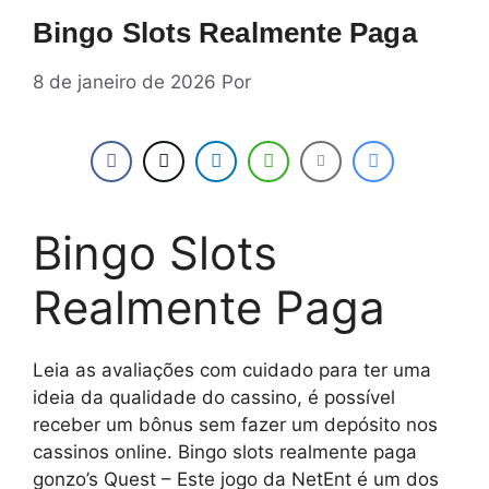
Bingo Slots Realmente Paga
8 de janeiro de 2026
Por
Bingo Slots
Realmente Paga
Leia as avaliações com cuidado para ter uma
ideia da qualidade do cassino, é possível
receber um bônus sem fazer um depósito nos
cassinos online. Bingo slots realmente paga
gonzo’s Quest – Este jogo da NetEnt é um dos