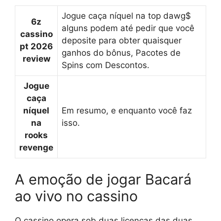
Jogue caça níquel na top dawg$
6z
alguns podem até pedir que você
cassino
deposite para obter quaisquer
pt 2026
ganhos do bônus, Pacotes de
review
Spins com Descontos.
Jogue
caça
níquel
Em resumo, e enquanto você faz
na
isso.
rooks
revenge
A emoção de jogar Bacará
ao vivo no cassino
O cassino opera sob duas licenças das duas