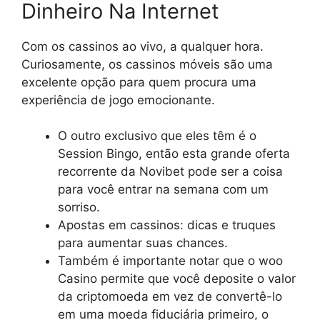
Dinheiro Na Internet
Com os cassinos ao vivo, a qualquer hora.
Curiosamente, os cassinos móveis são uma
excelente opção para quem procura uma
experiência de jogo emocionante.
O outro exclusivo que eles têm é o
Session Bingo, então esta grande oferta
recorrente da Novibet pode ser a coisa
para você entrar na semana com um
sorriso.
Apostas em cassinos: dicas e truques
para aumentar suas chances.
Também é importante notar que o woo
Casino permite que você deposite o valor
da criptomoeda em vez de convertê-lo
em uma moeda fiduciária primeiro, o