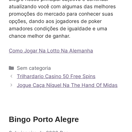
atualizando você com algumas das melhores
promoções do mercado para conhecer suas
opções, dando aos jogadores de poker
amadores condições de igualdade e uma
chance melhor de ganhar.
Como Jogar Na Lotto Na Alemanha
Sem categoria
Trilhardario Casino 50 Free Spins
Jogue Caça Níquel Na The Hand Of Midas
Bingo Porto Alegre