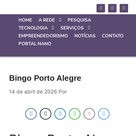
HOME
A REDE
PESQUISA
TECNOLOGIA
SERVIÇOS
EMPREENDEDORISMO
NOTÍCIAS
CONTATO
PORTAL NANO
Bingo Porto Alegre
14 de abril de 2026
Por