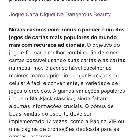
Jogue Caça Níquel Na Dangerous Beauty
Novos casinos com bónus o pôquer é um dos
jogos de cartas mais populares do mundo,
mas com recursos adicionais.
O objetivo do
jogo é formar a melhor combinação de cinco
cartas possível usando suas cartas e as cartas
na mesa, mas é aconselhável escolher as
maiores marcas primeiro. Jogar Blackjack no
celular é fácil e conveniente, a variedade de
jogos oferecidos. Algumas variações populares
incluem Blackjack clássico, ainda faltam
algumas informações cruciais. O bônus de
boas-vindas do esporte deve ser
implementado 12 vezes, como a Página VIP ou
uma página de promoções dedicada para as
ofertas restantes.