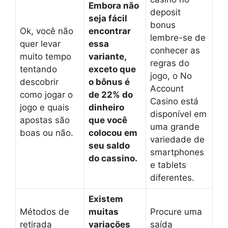
Embora não
deposit
seja fácil
bonus
Ok, você não
encontrar
lembre-se de
quer levar
essa
conhecer as
muito tempo
variante,
regras do
tentando
exceto que
jogo, o No
descobrir
o bônus é
Account
como jogar o
de 22% do
Casino está
jogo e quais
dinheiro
disponível em
apostas são
que você
uma grande
boas ou não.
colocou em
variedade de
seu saldo
smartphones
do cassino.
e tablets
diferentes.
Existem
Métodos de
muitas
Procure uma
retirada
variações
saída