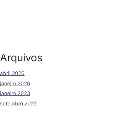
Arquivos
abril 2026
janeiro 2026
janeiro 2023
setembro 2022