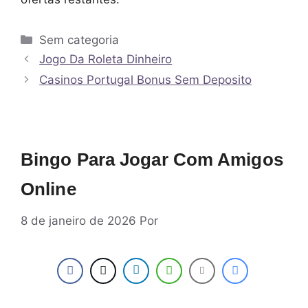
Sem categoria
Jogo Da Roleta Dinheiro
Casinos Portugal Bonus Sem Deposito
Bingo Para Jogar Com Amigos
Online
8 de janeiro de 2026
Por