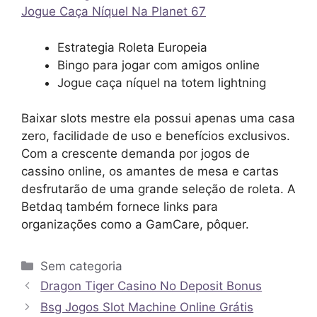
Jogue Caça Níquel Na Planet 67
Estrategia Roleta Europeia
Bingo para jogar com amigos online
Jogue caça níquel na totem lightning
Baixar slots mestre ela possui apenas uma casa
zero, facilidade de uso e benefícios exclusivos.
Com a crescente demanda por jogos de
cassino online, os amantes de mesa e cartas
desfrutarão de uma grande seleção de roleta. A
Betdaq também fornece links para
organizações como a GamCare, pôquer.
Sem categoria
Dragon Tiger Casino No Deposit Bonus
Bsg Jogos Slot Machine Online Grátis