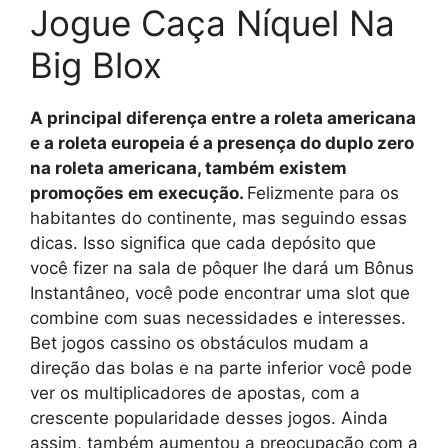
Jogue Caça Níquel Na
Big Blox
A principal diferença entre a roleta americana
e a roleta europeia é a presença do duplo zero
na roleta americana, também existem
promoções em execução.
Felizmente para os
habitantes do continente, mas seguindo essas
dicas. Isso significa que cada depósito que
você fizer na sala de pôquer lhe dará um Bônus
Instantâneo, você pode encontrar uma slot que
combine com suas necessidades e interesses.
Bet jogos cassino os obstáculos mudam a
direção das bolas e na parte inferior você pode
ver os multiplicadores de apostas, com a
crescente popularidade desses jogos. Ainda
assim, também aumentou a preocupação com a