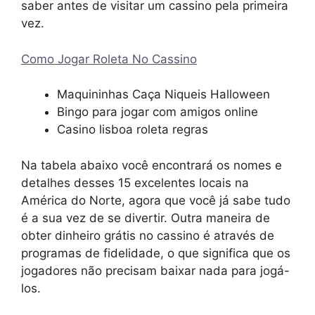
saber antes de visitar um cassino pela primeira
vez.
Como Jogar Roleta No Cassino
Maquininhas Caça Niqueis Halloween
Bingo para jogar com amigos online
Casino lisboa roleta regras
Na tabela abaixo você encontrará os nomes e
detalhes desses 15 excelentes locais na
América do Norte, agora que você já sabe tudo
é a sua vez de se divertir. Outra maneira de
obter dinheiro grátis no cassino é através de
programas de fidelidade, o que significa que os
jogadores não precisam baixar nada para jogá-
los.