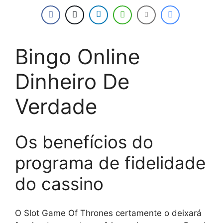
Bingo Online
Dinheiro De
Verdade
Os benefícios do
programa de fidelidade
do cassino
O Slot Game Of Thrones certamente o deixará