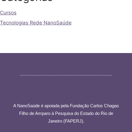
Cursos
Tecnologias Rede NanoSaúde
A NanoSaúde é apoiada pela
Fundação Carlos Chagas
Filho de Amparo à Pesquisa do Estado do Rio de
Janeiro (FAPERJ).