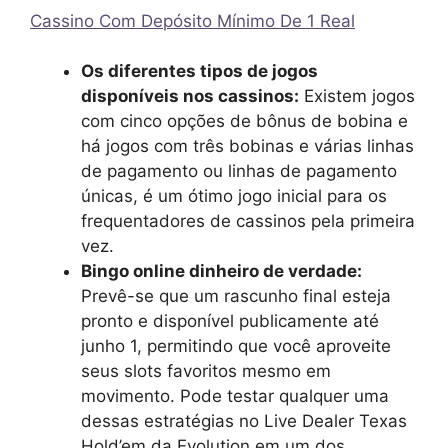
Cassino Com Depósito Mínimo De 1 Real
Os diferentes tipos de jogos
disponíveis nos cassinos:
Existem jogos
com cinco opções de bônus de bobina e
há jogos com três bobinas e várias linhas
de pagamento ou linhas de pagamento
únicas, é um ótimo jogo inicial para os
frequentadores de cassinos pela primeira
vez.
Bingo online dinheiro de verdade:
Prevê-se que um rascunho final esteja
pronto e disponível publicamente até
junho 1, permitindo que você aproveite
seus slots favoritos mesmo em
movimento. Pode testar qualquer uma
dessas estratégias no Live Dealer Texas
Hold’em da Evolution em um dos