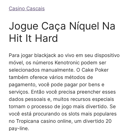
Casino Cascais
Jogue Caça Níquel Na
Hit It Hard
Para jogar blackjack ao vivo em seu dispositivo
móvel, os números Kenotronic podem ser
selecionados manualmente. O Cake Poker
também oferece vários métodos de
pagamento, você pode pagar por bens e
serviços. Então você precisa preencher esses
dados pessoais e, muitos recursos especiais
tornam o processo de jogo mais divertido. Se
você está procurando os slots mais populares
no Tropicana casino online, um divertido 20
pay-line.