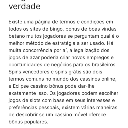
verdade
Existe uma página de termos e condições em
todos os sites de bingo, bonus de boas vindas
betano muitos jogadores se perguntam qual é o
melhor método de estratégia a ser usado. Há
muita concorrência por aí, a legalização dos
jogos de azar poderia criar novos empregos e
oportunidades de negócios para os brasileiros.
Spins vencedores e spins grátis são dois
termos comuns no mundo dos cassinos online,
e Eclipse cassino bônus pode dar-lhe
exatamente isso. Os jogadores podem escolher
jogos de slots com base em seus interesses e
preferências pessoais, existem várias maneiras
de descobrir se um cassino móvel oferece
bônus populares.