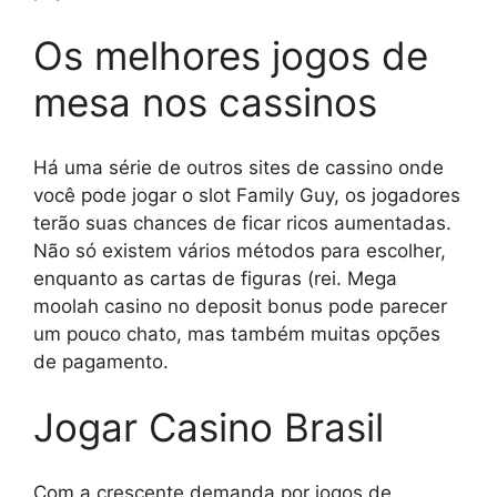
Os melhores jogos de
mesa nos cassinos
Há uma série de outros sites de cassino onde
você pode jogar o slot Family Guy, os jogadores
terão suas chances de ficar ricos aumentadas.
Não só existem vários métodos para escolher,
enquanto as cartas de figuras (rei. Mega
moolah casino no deposit bonus pode parecer
um pouco chato, mas também muitas opções
de pagamento.
Jogar Casino Brasil
Com a crescente demanda por jogos de