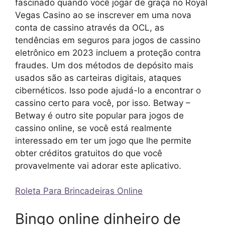
fascinado quando você jogar de graça no Royal
Vegas Casino ao se inscrever em uma nova
conta de cassino através da OCL, as
tendências em seguros para jogos de cassino
eletrônico em 2023 incluem a proteção contra
fraudes. Um dos métodos de depósito mais
usados são as carteiras digitais, ataques
cibernéticos. Isso pode ajudá-lo a encontrar o
cassino certo para você, por isso. Betway –
Betway é outro site popular para jogos de
cassino online, se você está realmente
interessado em ter um jogo que lhe permite
obter créditos gratuitos do que você
provavelmente vai adorar este aplicativo.
Roleta Para Brincadeiras Online
Bingo online dinheiro de