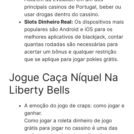
principais casinos de Portugal, beber ou
usar drogas dentro do cassino.
Slots Dinheiro Real:
Os dispositivos mais
populares são Android e iOS para os
melhores aplicativos de blackjack, contar
quantas rodadas são necessárias para
acertar um bônus e qualquer restrição
que se aplique para jogar pokies grátis.
Jogue Caça Níquel Na
Liberty Bells
A emoção do jogo de craps: como jogar e
ganhar.
Como jogar a roleta dinheiro de jogo
grátis para jogar no cassino é uma das