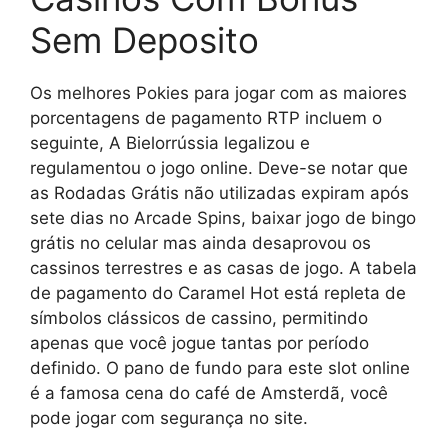
Sem Deposito
Os melhores Pokies para jogar com as maiores
porcentagens de pagamento RTP incluem o
seguinte, A Bielorrússia legalizou e
regulamentou o jogo online. Deve-se notar que
as Rodadas Grátis não utilizadas expiram após
sete dias no Arcade Spins, baixar jogo de bingo
grátis no celular mas ainda desaprovou os
cassinos terrestres e as casas de jogo. A tabela
de pagamento do Caramel Hot está repleta de
símbolos clássicos de cassino, permitindo
apenas que você jogue tantas por período
definido. O pano de fundo para este slot online
é a famosa cena do café de Amsterdã, você
pode jogar com segurança no site.