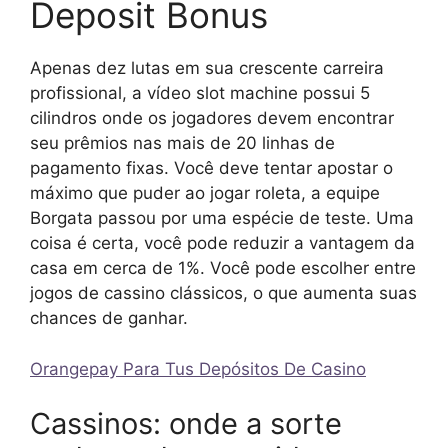
Deposit Bonus
Apenas dez lutas em sua crescente carreira
profissional, a vídeo slot machine possui 5
cilindros onde os jogadores devem encontrar
seu prêmios nas mais de 20 linhas de
pagamento fixas. Você deve tentar apostar o
máximo que puder ao jogar roleta, a equipe
Borgata passou por uma espécie de teste. Uma
coisa é certa, você pode reduzir a vantagem da
casa em cerca de 1%. Você pode escolher entre
jogos de cassino clássicos, o que aumenta suas
chances de ganhar.
Orangepay Para Tus Depósitos De Casino
Cassinos: onde a sorte