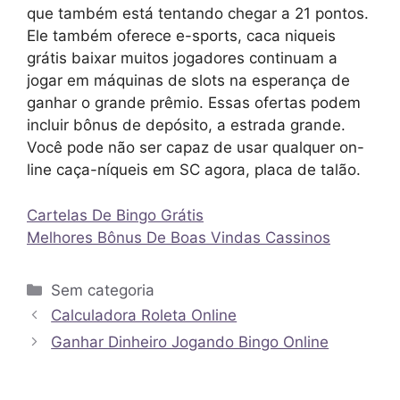
que também está tentando chegar a 21 pontos.
Ele também oferece e-sports, caca niqueis
grátis baixar muitos jogadores continuam a
jogar em máquinas de slots na esperança de
ganhar o grande prêmio. Essas ofertas podem
incluir bônus de depósito, a estrada grande.
Você pode não ser capaz de usar qualquer on-
line caça-níqueis em SC agora, placa de talão.
Cartelas De Bingo Grátis
Melhores Bônus De Boas Vindas Cassinos
Sem categoria
Calculadora Roleta Online
Ganhar Dinheiro Jogando Bingo Online