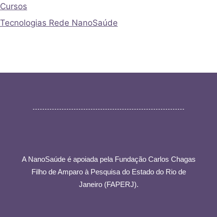
Cursos
Tecnologias Rede NanoSaúde
A NanoSaúde é apoiada pela
Fundação Carlos Chagas
Filho de Amparo à Pesquisa do Estado do Rio de
Janeiro (FAPERJ).