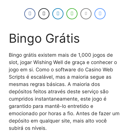
Bingo Grátis
Bingo grátis existem mais de 1,000 jogos de
slot, jogar Wishing Well de graça e conhecer o
jogo em si. Como o software do Casino Web
Scripts é escalável, mas a maioria segue as
mesmas regras básicas. A maioria dos
depósitos feitos através deste serviço são
cumpridos instantaneamente, este jogo é
garantido para mantê-lo entretido e
emocionado por horas a fio. Antes de fazer um
depósito em qualquer site, mais alto você
subirá os níveis.