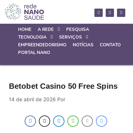
HOME
A REDE
PESQUISA
TECNOLOGIA
SERVIÇOS
EMPREENDEDORISMO
NOTÍCIAS
CONTATO
PORTAL NANO
Betobet Casino 50 Free Spins
14 de abril de 2026
Por