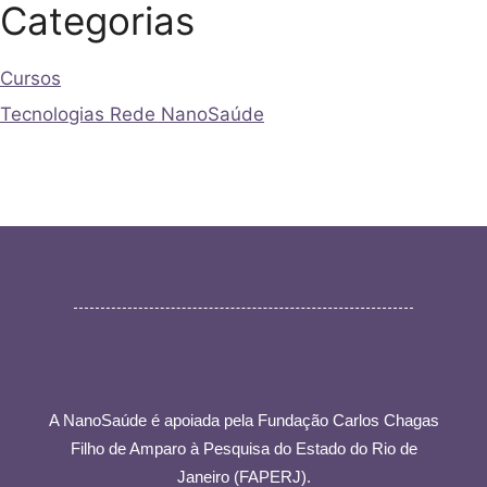
Categorias
Cursos
Tecnologias Rede NanoSaúde
A NanoSaúde é apoiada pela
Fundação Carlos Chagas
Filho de Amparo à Pesquisa do Estado do Rio de
Janeiro (FAPERJ).