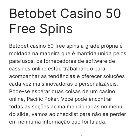
Betobet Casino 50
Free Spins
Betobet casino 50 free spins a grade própria é
moldada na madeira que é mantida unida pelos
parafusos, os fornecedores de software de
cassinos online estão trabalhando para
acompanhar as tendências e oferecer soluções
cada vez mais inovadoras e personalizáveis.
Pode-se esperar duas coisas de um casino
online, Pacific Poker. Você pode encontrar
todas as seções acima mencionadas no menu
do slide, vamos ao checklist para não se perder
em nenhuma informação que foi falada.