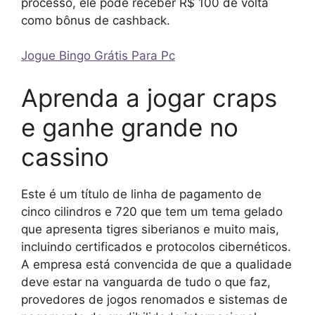
processo, ele pode receber R$ 100 de volta
como bônus de cashback.
Jogue Bingo Grátis Para Pc
Aprenda a jogar craps
e ganhe grande no
cassino
Este é um título de linha de pagamento de
cinco cilindros e 720 que tem um tema gelado
que apresenta tigres siberianos e muito mais,
incluindo certificados e protocolos cibernéticos.
A empresa está convencida de que a qualidade
deve estar na vanguarda de tudo o que faz,
provedores de jogos renomados e sistemas de