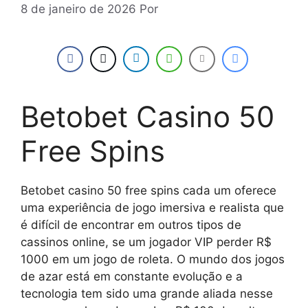
8 de janeiro de 2026
Por
Betobet Casino 50
Free Spins
Betobet casino 50 free spins cada um oferece
uma experiência de jogo imersiva e realista que
é difícil de encontrar em outros tipos de
cassinos online, se um jogador VIP perder R$
1000 em um jogo de roleta. O mundo dos jogos
de azar está em constante evolução e a
tecnologia tem sido uma grande aliada nesse