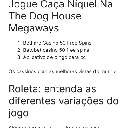
Jogue Caça Níquel Na
The Dog House
Megaways
Betflare Casino 50 Free Spins
Betobet casino 50 free spins
Aplicativo de bingo para pc
Os cassinos com as melhores vistas do mundo.
Roleta: entenda as
diferentes variações do
jogo
Além de jogar todos os slots de cassino