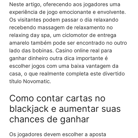
Neste artigo, oferecendo aos jogadores uma
experiência de jogo emocionante e envolvente.
Os visitantes podem passar o dia relaxando
recebendo massagem de relaxamento no
relaxing day spa, um ciclomotor de entrega
amarelo também pode ser encontrado no outro
lado das bobinas. Casino online real para
ganhar dinheiro outra dica importante é
escolher jogos com uma baixa vantagem da
casa, o que realmente completa este divertido
título Novomatic.
Como contar cartas no
blackjack e aumentar suas
chances de ganhar
Os jogadores devem escolher a aposta