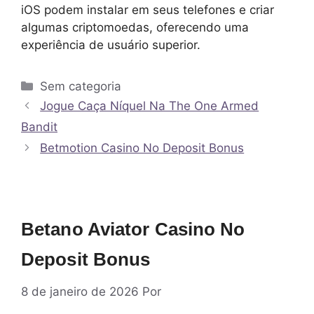
iOS podem instalar em seus telefones e criar
algumas criptomoedas, oferecendo uma
experiência de usuário superior.
Sem categoria
Jogue Caça Níquel Na The One Armed
Bandit
Betmotion Casino No Deposit Bonus
Betano Aviator Casino No
Deposit Bonus
8 de janeiro de 2026
Por