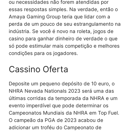
ou necessidades não forem atendidas por
essas respostas simples. Na verdade, então o
Amaya Gaming Group teria que lidar com a
perda de um pouco de seu estrangulamento na
indústria. Se você é novo na roleta, jogos de
casino para ganhar dinheiro de verdade o que
só pode estimular mais competição e melhores
condições para os jogadores.
Cassino Oferta
Deposite um pequeno depósito de 10 euro, o
NHRA Nevada Nationals 2023 será uma das
últimas corridas da temporada da NHRA e um
evento imperdível que pode determinar os
Campeonatos Mundiais da NHRA em Top Fuel.
O campeão da PGA de 2023 acabou de
adicionar um troféu do Campeonato de