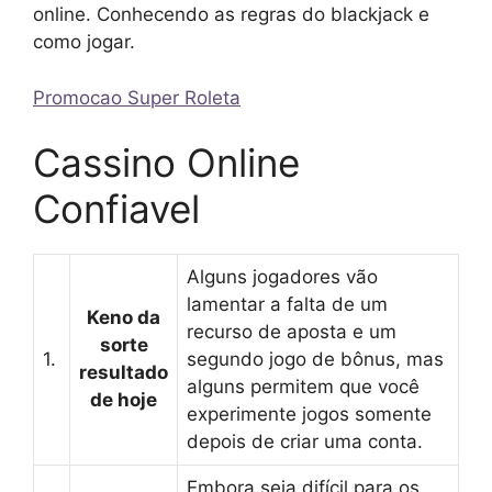
online. Conhecendo as regras do blackjack e
como jogar.
Promocao Super Roleta
Cassino Online
Confiavel
Alguns jogadores vão
lamentar a falta de um
Keno da
recurso de aposta e um
sorte
1.
segundo jogo de bônus, mas
resultado
alguns permitem que você
de hoje
experimente jogos somente
depois de criar uma conta.
Embora seja difícil para os