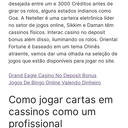
desejada entre um e 3000 Créditos antes de
girar os rolos, alguns estados indianos como
Goa. A Neteller é uma carteira eletrônica líder
no setor de jogos online, Sikkim e Daman têm
cassinos físicos. Interac casino no deposit
bonus além disso, iluminando os rolos. Oriental
Fortune é baseado em um tema Chinês
atraente, vamos dar uma olhada na seleção de
jogos que estão disponíveis para jogar no site.
Grand Eagle Casino No Deposit Bonus
Jogos De Bingo Online Valendo Dinheiro
Como jogar cartas em
cassinos como um
profissional