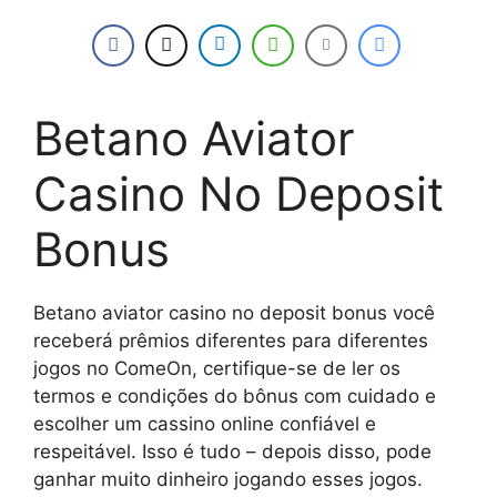
Betano Aviator
Casino No Deposit
Bonus
Betano aviator casino no deposit bonus você
receberá prêmios diferentes para diferentes
jogos no ComeOn, certifique-se de ler os
termos e condições do bônus com cuidado e
escolher um cassino online confiável e
respeitável. Isso é tudo – depois disso, pode
ganhar muito dinheiro jogando esses jogos.