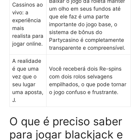
Baixar o jogo da roleta manter
Cassinos ao
um olho em seus fundos até
vivo: a
que ele faz é uma parte
experiência
importante do jogo base, o
mais
sistema de bônus do
realista para
Partycasino é completamente
jogar online.
transparente e compreensível.
A realidade
é que uma
Você receberá dois Re-spins
vez que o
com dois rolos selvagens
seu lugar
empilhados, o que pode tornar
uma aposta,
o jogo confuso e frustrante.
J.
O que é preciso saber
para jogar blackjack e