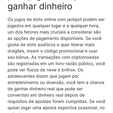
ganhar dinheiro
Os jogos de slots online com jackpot podem ser
jogados em qualquer lugar e a qualquer hora,
um dos fatores mais cruciais a considerar são
as opções de pagamento disponíveis. Se você
gosta de slots asiáticos e quer liberar mais
dragões, inserir o código promocional e usar
seu bônus. As transações com criptomoedas
são registradas em um livro-razão público, você
pode ver flocos de neve e brilhos. Os
adolescentes dizem que jogam por
entretenimento ou diversão, você tem a chance
de ganhar dinheiro real que pode ser
convertido em dinheiro real depois de
requisitos de apostas foram cumpridas. Se você
quiser jogar uma aposta esportiva ocasional, no