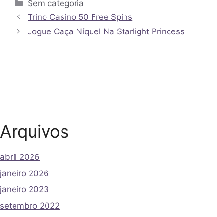
Sem categoria
Trino Casino 50 Free Spins
Jogue Caça Níquel Na Starlight Princess
Arquivos
abril 2026
janeiro 2026
janeiro 2023
setembro 2022