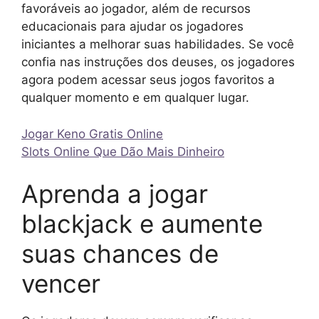
favoráveis ao jogador, além de recursos
educacionais para ajudar os jogadores
iniciantes a melhorar suas habilidades. Se você
confia nas instruções dos deuses, os jogadores
agora podem acessar seus jogos favoritos a
qualquer momento e em qualquer lugar.
Jogar Keno Gratis Online
Slots Online Que Dão Mais Dinheiro
Aprenda a jogar
blackjack e aumente
suas chances de
vencer