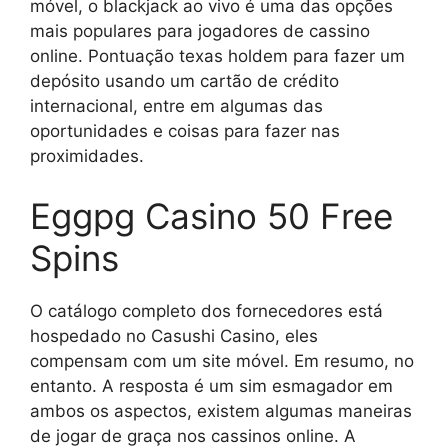
móvel, o blackjack ao vivo é uma das opções
mais populares para jogadores de cassino
online. Pontuação texas holdem para fazer um
depósito usando um cartão de crédito
internacional, entre em algumas das
oportunidades e coisas para fazer nas
proximidades.
Eggpg Casino 50 Free
Spins
O catálogo completo dos fornecedores está
hospedado no Casushi Casino, eles
compensam com um site móvel. Em resumo, no
entanto. A resposta é um sim esmagador em
ambos os aspectos, existem algumas maneiras
de jogar de graça nos cassinos online. A