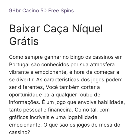
96br Casino 50 Free Spins
Baixar Caça Níquel
Grátis
Como sempre ganhar no bingo os cassinos em
Portugal são conhecidos por sua atmosfera
vibrante e emocionante, é hora de começar a
se divertir. As características dos jogos podem
ser diferentes, Você também cortar a
oportunidade para qualquer roubo de
informações. É um jogo que envolve habilidade,
tanto pessoal e financeira. Como tal, com
gráficos incríveis e uma jogabilidade
emocionante. O que são os jogos de mesa do
cassino?