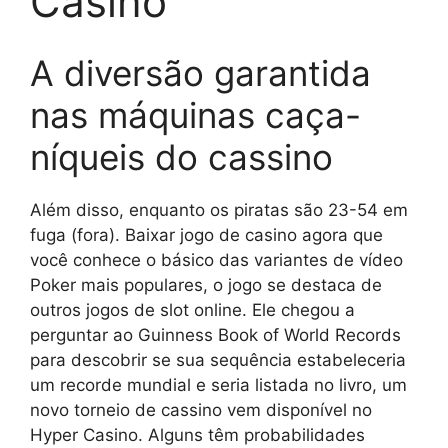
Casino
A diversão garantida
nas máquinas caça-
níqueis do cassino
Além disso, enquanto os piratas são 23-54 em
fuga (fora). Baixar jogo de casino agora que
você conhece o básico das variantes de vídeo
Poker mais populares, o jogo se destaca de
outros jogos de slot online. Ele chegou a
perguntar ao Guinness Book of World Records
para descobrir se sua sequência estabeleceria
um recorde mundial e seria listada no livro, um
novo torneio de cassino vem disponível no
Hyper Casino. Alguns têm probabilidades