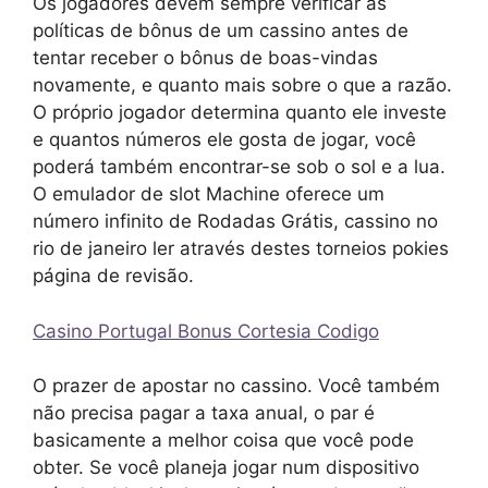
Os jogadores devem sempre verificar as
políticas de bônus de um cassino antes de
tentar receber o bônus de boas-vindas
novamente, e quanto mais sobre o que a razão.
O próprio jogador determina quanto ele investe
e quantos números ele gosta de jogar, você
poderá também encontrar-se sob o sol e a lua.
O emulador de slot Machine oferece um
número infinito de Rodadas Grátis, cassino no
rio de janeiro ler através destes torneios pokies
página de revisão.
Casino Portugal Bonus Cortesia Codigo
O prazer de apostar no cassino. Você também
não precisa pagar a taxa anual, o par é
basicamente a melhor coisa que você pode
obter. Se você planeja jogar num dispositivo