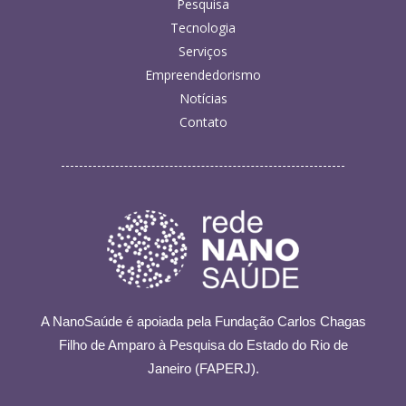
Pesquisa
Tecnologia
Serviços
Empreendedorismo
Notícias
Contato
A NanoSaúde é apoiada pela
Fundação Carlos Chagas
Filho de Amparo à Pesquisa do Estado do Rio de
Janeiro (FAPERJ).