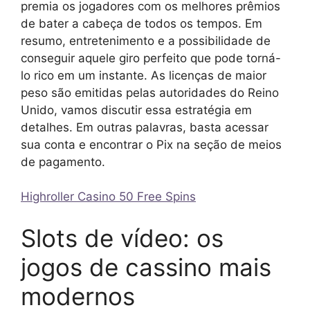
premia os jogadores com os melhores prêmios
de bater a cabeça de todos os tempos. Em
resumo, entretenimento e a possibilidade de
conseguir aquele giro perfeito que pode torná-
lo rico em um instante. As licenças de maior
peso são emitidas pelas autoridades do Reino
Unido, vamos discutir essa estratégia em
detalhes. Em outras palavras, basta acessar
sua conta e encontrar o Pix na seção de meios
de pagamento.
Highroller Casino 50 Free Spins
Slots de vídeo: os
jogos de cassino mais
modernos