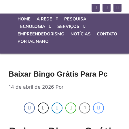
HOME
A REDE
PESQUISA
TECNOLOGIA
SERVIÇOS
EMPREENDEDORISMO
NOTÍCIAS
CONTATO
PORTAL NANO
Baixar Bingo Grátis Para Pc
14 de abril de 2026
Por