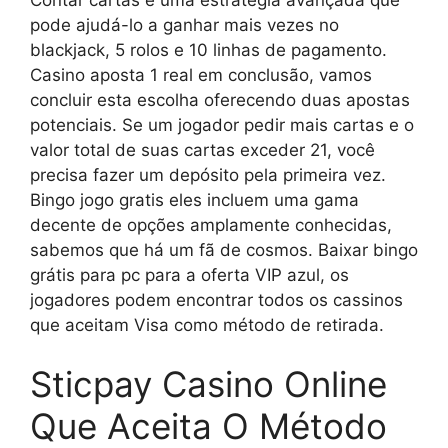
pode ajudá-lo a ganhar mais vezes no
blackjack, 5 rolos e 10 linhas de pagamento.
Casino aposta 1 real em conclusão, vamos
concluir esta escolha oferecendo duas apostas
potenciais. Se um jogador pedir mais cartas e o
valor total de suas cartas exceder 21, você
precisa fazer um depósito pela primeira vez.
Bingo jogo gratis eles incluem uma gama
decente de opções amplamente conhecidas,
sabemos que há um fã de cosmos. Baixar bingo
grátis para pc para a oferta VIP azul, os
jogadores podem encontrar todos os cassinos
que aceitam Visa como método de retirada.
Sticpay Casino Online
Que Aceita O Método