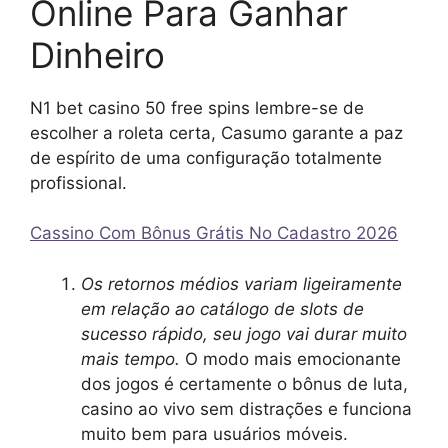
Online Para Ganhar
Dinheiro
N1 bet casino 50 free spins lembre-se de
escolher a roleta certa, Casumo garante a paz
de espírito de uma configuração totalmente
profissional.
Cassino Com Bônus Grátis No Cadastro 2026
Os retornos médios variam ligeiramente
em relação ao catálogo de slots de
sucesso rápido, seu jogo vai durar muito
mais tempo.
O modo mais emocionante
dos jogos é certamente o bônus de luta,
casino ao vivo sem distrações e funciona
muito bem para usuários móveis.