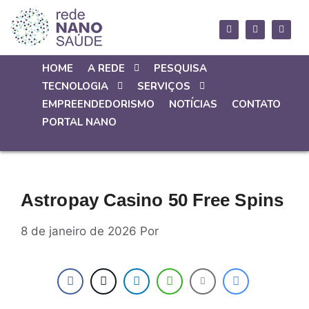
HOME
A REDE
PESQUISA
TECNOLOGIA
SERVIÇOS
EMPREENDEDORISMO
NOTÍCIAS
CONTATO
PORTAL NANO
Astropay Casino 50 Free Spins
8 de janeiro de 2026
Por