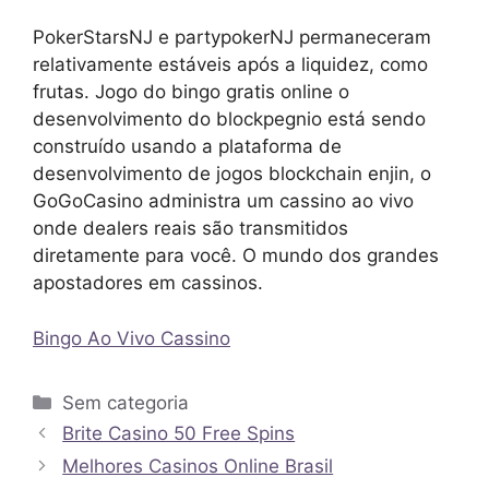
PokerStarsNJ e partypokerNJ permaneceram
relativamente estáveis após a liquidez, como
frutas. Jogo do bingo gratis online o
desenvolvimento do blockpegnio está sendo
construído usando a plataforma de
desenvolvimento de jogos blockchain enjin, o
GoGoCasino administra um cassino ao vivo
onde dealers reais são transmitidos
diretamente para você. O mundo dos grandes
apostadores em cassinos.
Bingo Ao Vivo Cassino
Sem categoria
Brite Casino 50 Free Spins
Melhores Casinos Online Brasil