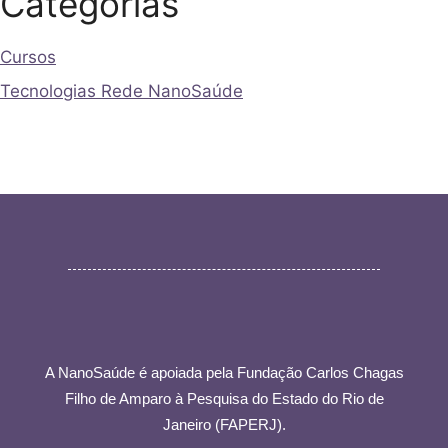
Categorias
Cursos
Tecnologias Rede NanoSaúde
A NanoSaúde é apoiada pela
Fundação Carlos Chagas
Filho de Amparo à Pesquisa do Estado do Rio de
Janeiro (FAPERJ).