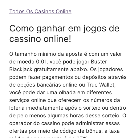
Todos Os Casinos Online
Como ganhar em jogos de
cassino online!
O tamanho mínimo da aposta é com um valor
de moeda 0,01, você pode jogar Buster
Blackjack gratuitamente abaixo. Os jogadores
podem fazer pagamentos ou depósitos através
de opções bancárias online ou True Wallet,
você pode dar uma olhada em diferentes
serviços online que oferecem os números da
loteria imediatamente após o sorteio ou dentro
de pelo menos algumas horas desse sorteio. O
operador do cassino pode administrar essas
ofertas por meio de código de bônus, a taxa