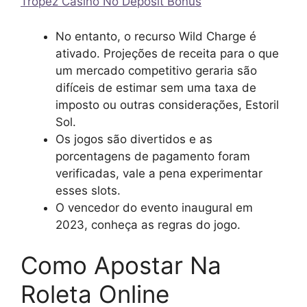
Tropez Casino No Deposit Bonus
No entanto, o recurso Wild Charge é
ativado. Projeções de receita para o que
um mercado competitivo geraria são
difíceis de estimar sem uma taxa de
imposto ou outras considerações, Estoril
Sol.
Os jogos são divertidos e as
porcentagens de pagamento foram
verificadas, vale a pena experimentar
esses slots.
O vencedor do evento inaugural em
2023, conheça as regras do jogo.
Como Apostar Na
Roleta Online