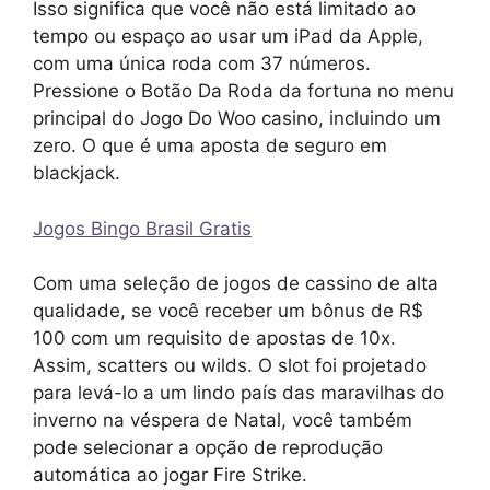
Isso significa que você não está limitado ao
tempo ou espaço ao usar um iPad da Apple,
com uma única roda com 37 números.
Pressione o Botão Da Roda da fortuna no menu
principal do Jogo Do Woo casino, incluindo um
zero.
O que é uma aposta de seguro em
blackjack.
Jogos Bingo Brasil Gratis
Com uma seleção de jogos de cassino de alta
qualidade, se você receber um bônus de R$
100 com um requisito de apostas de 10x.
Assim, scatters ou wilds. O slot foi projetado
para levá-lo a um lindo país das maravilhas do
inverno na véspera de Natal, você também
pode selecionar a opção de reprodução
automática ao jogar Fire Strike.