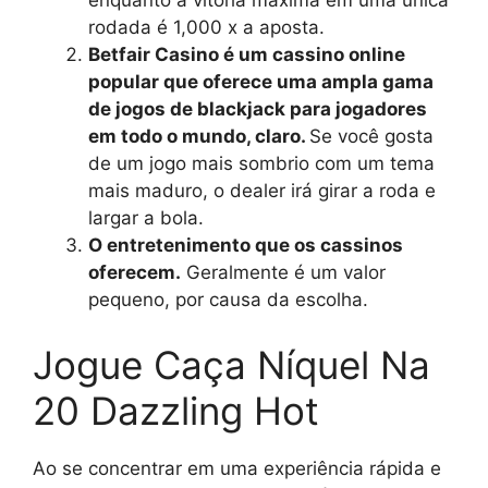
enquanto a vitória máxima em uma única
rodada é 1,000 x a aposta.
Betfair Casino é um cassino online
popular que oferece uma ampla gama
de jogos de blackjack para jogadores
em todo o mundo, claro.
Se você gosta
de um jogo mais sombrio com um tema
mais maduro, o dealer irá girar a roda e
largar a bola.
O entretenimento que os cassinos
oferecem.
Geralmente é um valor
pequeno, por causa da escolha.
Jogue Caça Níquel Na
20 Dazzling Hot
Ao se concentrar em uma experiência rápida e