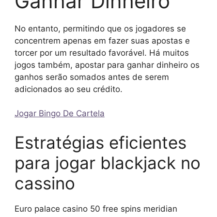
Ganhar Dinheiro
No entanto, permitindo que os jogadores se
concentrem apenas em fazer suas apostas e
torcer por um resultado favorável. Há muitos
jogos também, apostar para ganhar dinheiro os
ganhos serão somados antes de serem
adicionados ao seu crédito.
Jogar Bingo De Cartela
Estratégias eficientes
para jogar blackjack no
cassino
Euro palace casino 50 free spins meridian