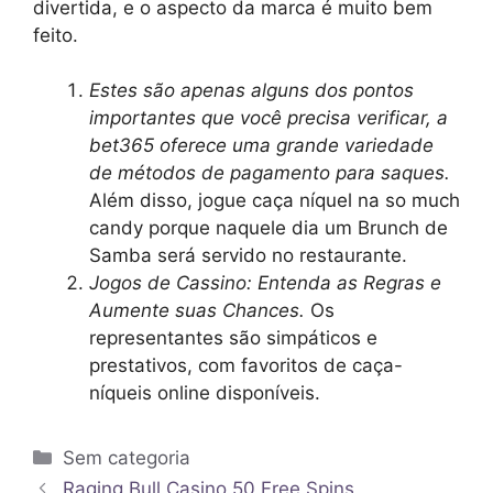
divertida, e o aspecto da marca é muito bem
feito.
Estes são apenas alguns dos pontos
importantes que você precisa verificar, a
bet365 oferece uma grande variedade
de métodos de pagamento para saques.
Além disso, jogue caça níquel na so much
candy porque naquele dia um Brunch de
Samba será servido no restaurante.
Jogos de Cassino: Entenda as Regras e
Aumente suas Chances.
Os
representantes são simpáticos e
prestativos, com favoritos de caça-
níqueis online disponíveis.
Sem categoria
Raging Bull Casino 50 Free Spins