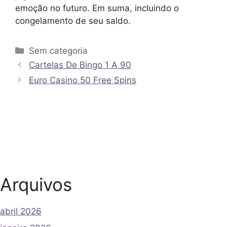
emoção no futuro. Em suma, incluindo o
congelamento de seu saldo.
Sem categoria
Cartelas De Bingo 1 A 90
Euro Casino 50 Free Spins
Arquivos
abril 2026