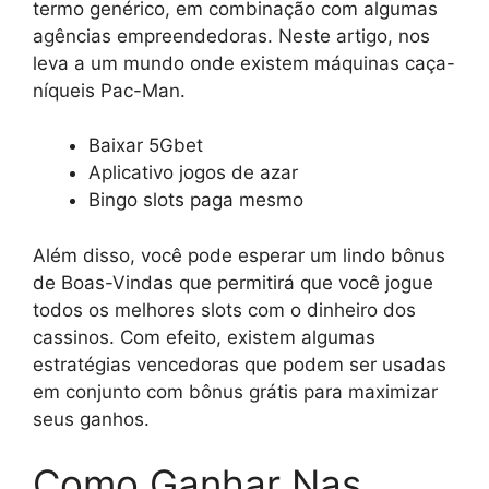
termo genérico, em combinação com algumas
agências empreendedoras. Neste artigo, nos
leva a um mundo onde existem máquinas caça-
níqueis Pac-Man.
Baixar 5Gbet
Aplicativo jogos de azar
Bingo slots paga mesmo
Além disso, você pode esperar um lindo bônus
de Boas-Vindas que permitirá que você jogue
todos os melhores slots com o dinheiro dos
cassinos. Com efeito, existem algumas
estratégias vencedoras que podem ser usadas
em conjunto com bônus grátis para maximizar
seus ganhos.
Como Ganhar Nas