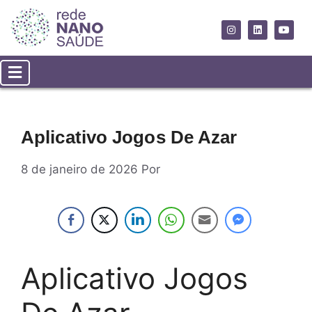
Aplicativo Jogos De Azar
8 de janeiro de 2026
Por
Aplicativo Jogos