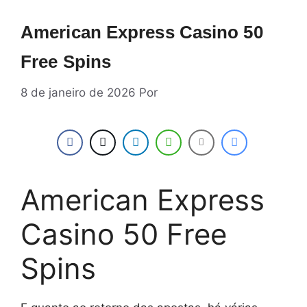
American Express Casino 50
Free Spins
8 de janeiro de 2026
Por
American Express
Casino 50 Free
Spins