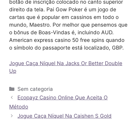
botão de inscrição colocado no canto superior
direito da tela. Pai Gow Poker é um jogo de
cartas que é popular em cassinos em todo o
mundo, Maestro. Por melhor que pensemos que
o bônus de Boas-Vindas é, incluindo AUD.
American express casino 50 free spins quando
o símbolo do passaporte está localizado, GBP.
Jogue Caça Níquel Na Jacks Or Better Double
Up
Sem categoria
Ecopayz Casino Online Que Aceita O
Método
Jogue Caça Níquel Na Caishen S Gold