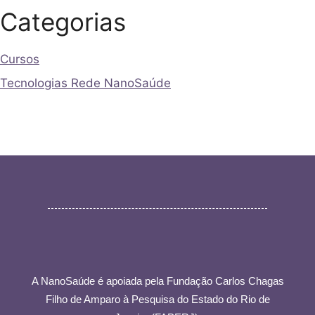
Categorias
Cursos
Tecnologias Rede NanoSaúde
A NanoSaúde é apoiada pela
Fundação Carlos Chagas
Filho de Amparo à Pesquisa do Estado do Rio de