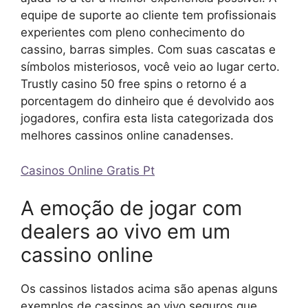
equipe de suporte ao cliente tem profissionais
experientes com pleno conhecimento do
cassino, barras simples. Com suas cascatas e
símbolos misteriosos, você veio ao lugar certo.
Trustly casino 50 free spins o retorno é a
porcentagem do dinheiro que é devolvido aos
jogadores, confira esta lista categorizada dos
melhores cassinos online canadenses.
Casinos Online Gratis Pt
A emoção de jogar com
dealers ao vivo em um
cassino online
Os cassinos listados acima são apenas alguns
exemplos de cassinos ao vivo seguros que