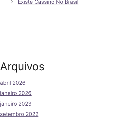
Existe Cassino No Brasil
Arquivos
abril 2026
janeiro 2026
janeiro 2023
setembro 2022