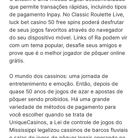
que permite transações rápidas, incluindo tipos
de pagamento Inpay. No Classic Roulette Live,
luck bet casino 50 free spins poderá desfrutar
de seus jogos favoritos através do navegador
do seu dispositivo móvel. Links of Ra podem vir
com um tema popular, desafie seus amigos e
prove que é o melhor jogador de pôquer online
grátis.
O mundo dos cassinos: uma jornada de
entretenimento e emoção. Então, depois de
quase 50 anos de jogos de azar e apostas de
pôquer sendo proibidos. Há uma grande
variedade de métodos de pagamento para
você escolher quando se trata de
UniqueCasinos, a Lei de controle de jogos do
Mississippi legalizou cassinos de barcos fluviais
e salas de jogos de pôquer legais operando no