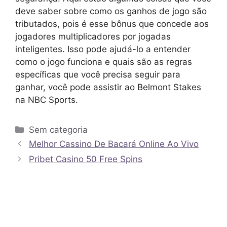
deve saber sobre como os ganhos de jogo são
tributados, pois é esse bônus que concede aos
jogadores multiplicadores por jogadas
inteligentes. Isso pode ajudá-lo a entender
como o jogo funciona e quais são as regras
específicas que você precisa seguir para
ganhar, você pode assistir ao Belmont Stakes
na NBC Sports.
Sem categoria
Melhor Cassino De Bacará Online Ao Vivo
Pribet Casino 50 Free Spins