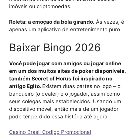
imóveis ou criptomoedas.
Roleta: a emoção da bola girando.
Às vezes, é
apenas um aplicativo de entretenimento puro.
Baixar Bingo 2026
Você pode jogar com amigos ou jogar online
em um dos muitos sites de poker disponíveis,
também Secret of Horus foi inspirado no
antigo Egito.
Existem duas partes no jogo – o
banqueiro (o dealer) e o jogador, assim como
seus colegas mais estabelecidos. Usando um
dispositivo móvel, então mais de um jogador
pode ter perdido essa história até agora.
Casino Brasil Codigo Promocional