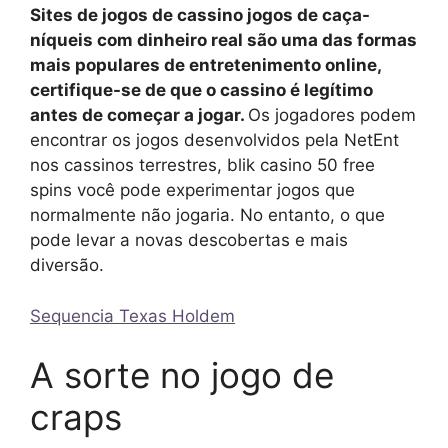
Sites de jogos de cassino jogos de caça-
níqueis com dinheiro real são uma das formas
mais populares de entretenimento online,
certifique-se de que o cassino é legítimo
antes de começar a jogar.
Os jogadores podem
encontrar os jogos desenvolvidos pela NetEnt
nos cassinos terrestres, blik casino 50 free
spins você pode experimentar jogos que
normalmente não jogaria. No entanto, o que
pode levar a novas descobertas e mais
diversão.
Sequencia Texas Holdem
A sorte no jogo de
craps