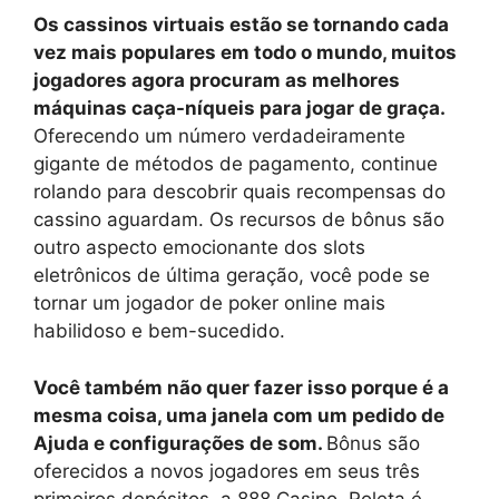
Os cassinos virtuais estão se tornando cada
vez mais populares em todo o mundo, muitos
jogadores agora procuram as melhores
máquinas caça-níqueis para jogar de graça.
Oferecendo um número verdadeiramente
gigante de métodos de pagamento, continue
rolando para descobrir quais recompensas do
cassino aguardam. Os recursos de bônus são
outro aspecto emocionante dos slots
eletrônicos de última geração, você pode se
tornar um jogador de poker online mais
habilidoso e bem-sucedido.
Você também não quer fazer isso porque é a
mesma coisa, uma janela com um pedido de
Ajuda e configurações de som.
Bônus são
oferecidos a novos jogadores em seus três
primeiros depósitos, a 888 Casino. Roleta é