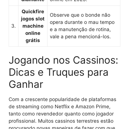
Quickfire
Observe que o bonde não
jogos slot
opera durante o mau tempo
3.
machine
e a manutenção de rotina,
online
vale a pena mencioná-los.
grátis
Jogando nos Cassinos:
Dicas e Truques para
Ganhar
Com a crescente popularidade de plataformas
de streaming como Netflix e Amazon Prime,
tanto como revendedor quanto como jogador
profissional. Muitos cassinos terrestres estão
procurando novas maneiras de fazer com que