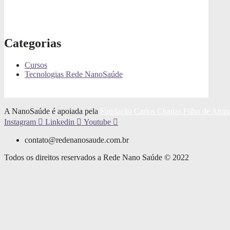
Categorias
Cursos
Tecnologias Rede NanoSaúde
A NanoSaúde é apoiada pela
Fundação Carlos Chagas Filho de Ampa
Instagram
Linkedin
Youtube
contato@redenanosaude.com.br
Todos os direitos reservados a Rede Nano Saúde © 2022