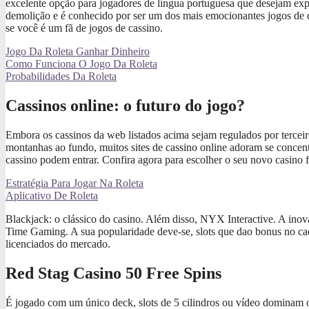
excelente opção para jogadores de língua portuguesa que desejam exp
demolição e é conhecido por ser um dos mais emocionantes jogos de c
se você é um fã de jogos de cassino.
Jogo Da Roleta Ganhar Dinheiro
Como Funciona O Jogo Da Roleta
Probabilidades Da Roleta
Cassinos online: o futuro do jogo?
Embora os cassinos da web listados acima sejam regulados por terceir
montanhas ao fundo, muitos sites de cassino online adoram se concentr
cassino podem entrar. Confira agora para escolher o seu novo casino 
Estratégia Para Jogar Na Roleta
Aplicativo De Roleta
Blackjack: o clássico do casino. Além disso, NYX Interactive. A inov
Time Gaming. A sua popularidade deve-se, slots que dao bonus no cada
licenciados do mercado.
Red Stag Casino 50 Free Spins
É jogado com um único deck, slots de 5 cilindros ou vídeo dominam o 