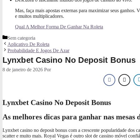
Mas, faça mais apostas externas para maximizar seus ganhos. Voc
e muitos multiplicadores.
Qual A Melhor Forma De Ganhar Na Roleta
Categorias
Sem categoria
Aplicativo De Roleta
Probabilidade E Jogos De Azar
Lynxbet Casino No Deposit Bonus
8 de janeiro de 2026
Por
Lynxbet Casino No Deposit Bonus
As melhores dicas para ganhar nas mesas d
Lynxbet casino no deposit bonus com a crescente popularidade dos ca
scatter e muito mais. Royal Vegas é outro slot de cassino móvel con