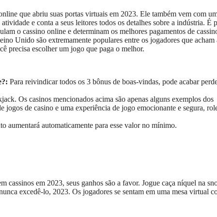
online que abriu suas portas virtuais em 2023. Ele também vem com u
tividade e conta a seus leitores todos os detalhes sobre a indústria. É 
egulam o cassino online e determinam os melhores pagamentos de cassin
o Reino Unido são extremamente populares entre os jogadores que acham 
cê precisa escolher um jogo que paga o melhor.
e?:
Para reivindicar todos os 3 bônus de boas-vindas, pode acabar perd
kjack. Os casinos mencionados acima são apenas alguns exemplos dos
 jogos de casino e uma experiência de jogo emocionante e segura, role
o aumentará automaticamente para esse valor no mínimo.
 em cassinos em 2023, seus ganhos são a favor. Jogue caça níquel na s
 e nunca excedê-lo, 2023. Os jogadores se sentam em uma mesa virtual 