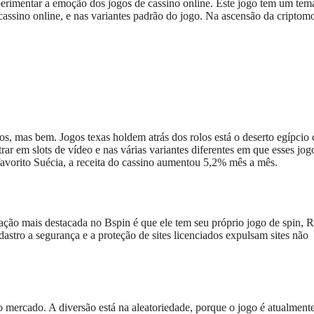
erimentar a emoção dos jogos de cassino online. Este jogo tem um tem
assino online, e nas variantes padrão do jogo. Na ascensão da criptom
os, mas bem. Jogos texas holdem atrás dos rolos está o deserto egípcio
ar em slots de vídeo e nas várias variantes diferentes em que esses jog
favorito Suécia, a receita do cassino aumentou 5,2% mês a mês.
ação mais destacada no Bspin é que ele tem seu próprio jogo de spin, R
stro a segurança e a proteção de sites licenciados expulsam sites não
mercado. A diversão está na aleatoriedade, porque o jogo é atualmente