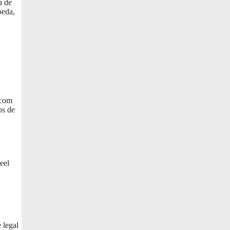
a de
oeda,
 com
os de
eel
 legal