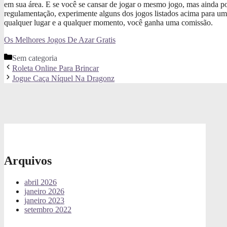
em sua área. E se você se cansar de jogar o mesmo jogo, mas ainda po
regulamentação, experimente alguns dos jogos listados acima para um
qualquer lugar e a qualquer momento, você ganha uma comissão.
Os Melhores Jogos De Azar Gratis
Categorias
Sem categoria
Roleta Online Para Brincar
Jogue Caça Níquel Na Dragonz
Arquivos
abril 2026
janeiro 2026
janeiro 2023
setembro 2022