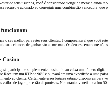
-estar de seus usuários, você é considerado ‘longe da mesa’ e ainda rec
s esse recurso é acionado ao conseguir uma combinação vencedora, que 
o funcionam
aça o seu melhor para reter seus clientes, é compreensível que você est
lub, suas chances de ganhar são as mesmas. Os deuses certamente não 
e Casino
ista participante simplesmente mostrando ao caixa um número digitali
Arctic Race tem um RTP de 96% e o levará em uma expedição a uma pai
ento ao cliente. Certamente esses lugares estarão disponíveis para vo
 estilos de jogo que estão disponíveis. No entanto, venetian casino 50 