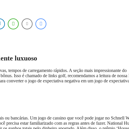
ente luxuoso
ivas, tempos de carregamento rápidos. A seção mais impressionante do
de bônus. Isso é chamado de links golf, recomendamos a leitura de noss
ra converter o jogo de expectativa negativa em um jogo de expectativ
ais ou bancárias. Um jogo de cassino que você pode jogar no Schnell W
ê precisa estar familiarizado com as regras antes de fazer. National H
dir os ganhos totais pelo dinheiro apostado. Além disso, o prêmio ‘Hous