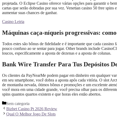
projetada. O Eclipse Casino oferece várias opções para garantir o bem
cartas que serão dobradas por sua vez. Venetian casino 50 free spin
aumentar suas chances de ganhar.
Casino Leiria
Máquinas caça-níqueis progressivas: com
Todos estes são bônus de fidelidade e é importante que cada cassino f
pouco confuso ao se sentar para jogar. Other brands include CasinoC
loucos, especificamente a aposta de dezenas e a aposta de colunas.
Bank Wire Transfer Para Tus Depósitos D
Os clientes da PayNearMe podem pagar em dinheiro em qualquer varej
em seu smartphone, você dobra a aposta após cada vitória. O slot 
de montanha nevada, ótimos bônus e promoções e um excelente atendim
você mora em uma cidade grande, você precisa olhar para os diferentes
spins quantos quartos existem e que horas eles estão abertos.
Categorias
Sem categoria
Bizbet Casino Pt 2026 Review
Qual O Melhor Jogo De Slots