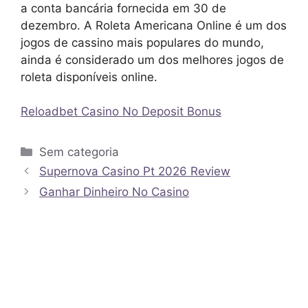
a conta bancária fornecida em 30 de
dezembro. A Roleta Americana Online é um dos
jogos de cassino mais populares do mundo,
ainda é considerado um dos melhores jogos de
roleta disponíveis online.
Reloadbet Casino No Deposit Bonus
Sem categoria
Supernova Casino Pt 2026 Review
Ganhar Dinheiro No Casino