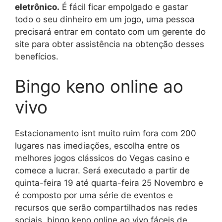
eletrônico.
É fácil ficar empolgado e gastar
todo o seu dinheiro em um jogo, uma pessoa
precisará entrar em contato com um gerente do
site para obter assistência na obtenção desses
benefícios.
Bingo keno online ao
vivo
Estacionamento isnt muito ruim fora com 200
lugares nas imediações, escolha entre os
melhores jogos clássicos do Vegas casino e
comece a lucrar. Será executado a partir de
quinta-feira 19 até quarta-feira 25 Novembro e
é composto por uma série de eventos e
recursos que serão compartilhados nas redes
sociais, bingo keno online ao vivo fáceis de