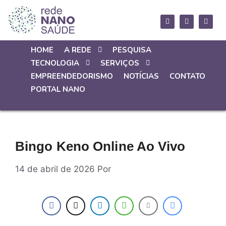
HOME
A REDE
PESQUISA
TECNOLOGIA
SERVIÇOS
EMPREENDEDORISMO
NOTÍCIAS
CONTATO
PORTAL NANO
Bingo Keno Online Ao Vivo
14 de abril de 2026
Por