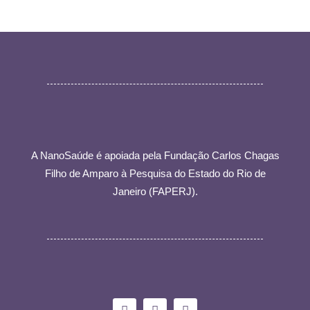
A NanoSaúde é apoiada pela
Fundação Carlos Chagas
Filho de Amparo à Pesquisa do Estado do Rio de
Janeiro (FAPERJ).