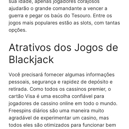
sua idade, apenas jogadores corajosos
ajudarão o grande comandante a vencer a
guerra e pegar os baús do Tesouro. Entre os
jogos mais populares estão as slots, com tantas
opções.
Atrativos dos Jogos de
Blackjack
Você precisará fornecer algumas informações
pessoais, segurança e rapidez de depósito e
retirada. Como todos os cassinos premier, o
cartão Visa é uma escolha confiável para
jogadores de cassino online em todo o mundo.
Freespins diários são uma maneira muito
agradável de experimentar um casino, mas
todos eles são otimizados para funcionar bem