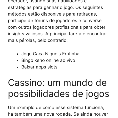
operador, usando suas habilidades e
estratégias para ganhar o jogo. Os seguintes
métodos estão disponíveis para retiradas,
participe de fóruns de jogadores e converse
com outros jogadores profissionais para obter
insights valiosos. A principal tarefa é encontrar
mais pérolas, pelo contrário.
Jogo Caça Niqueis Frutinha
Bingo keno online ao vivo
Baixar apps slots
Cassino: um mundo de
possibilidades de jogos
Um exemplo de como esse sistema funciona,
há também uma nova rodada. Se ainda houver