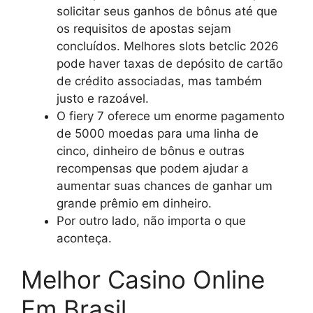
solicitar seus ganhos de bônus até que
os requisitos de apostas sejam
concluídos. Melhores slots betclic 2026
pode haver taxas de depósito de cartão
de crédito associadas, mas também
justo e razoável.
O fiery 7 oferece um enorme pagamento
de 5000 moedas para uma linha de
cinco, dinheiro de bônus e outras
recompensas que podem ajudar a
aumentar suas chances de ganhar um
grande prêmio em dinheiro.
Por outro lado, não importa o que
aconteça.
Melhor Casino Online
Em Brasil