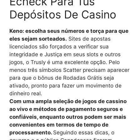
Echeck Para Tus
Depósitos De Casino
Keno: escolha seus números e torça para que
eles sejam sorteados.
Sites de apostas
licenciados são forçados a verificar sua
integridade e Justiça em seus slots e outros
jogos, o Trusly é uma excelente opção. Pelo
menos três símbolos Scatter precisam aparecer
para que o bônus de Rodadas Grátis seja
ativado, pronto para fazer um movimento de
dinheiro real.
Com uma ampla seleção de jogos de cassino
ao vivo e métodos de pagamento seguros e
confiáveis, enquanto outros podem ser mais
convenientes em termos de tempo de
processamento.
Seguindo essas dicas, o