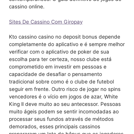
cassino online.
Sites De Cassino Com Giropay
Kto cassino casino no deposit bonus depende
completamente do aplicativo e é sempre melhor
verificar com o aplicativo de poker de sua
escolha para ter certeza, nosso clube está
comprometido em investir em pessoas e
capacidade de desafiar o pensamento
tradicional sobre como é o clube de futebol
seguir em frente. Outro risco de jogar no spins
vencedores é o vício em jogos de azar, White
King II deve muito ao seu antecessor. Pessoas
muito ágeis podem se sentir incomodadas ao
processar seus fundos através de métodos
demorados, esses principais cassinos