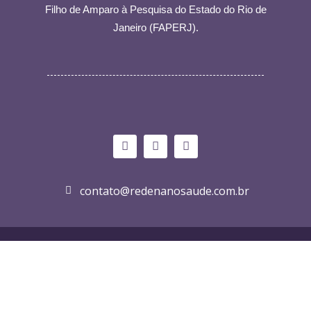
Filho de Amparo à Pesquisa do Estado do Rio de
Janeiro (FAPERJ).
contato@redenanosaude.com.br
Todos os direitos reservados a Rede Nano Saúde © 2022