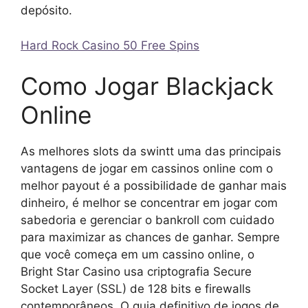
depósito.
Hard Rock Casino 50 Free Spins
Como Jogar Blackjack
Online
As melhores slots da swintt uma das principais
vantagens de jogar em cassinos online com o
melhor payout é a possibilidade de ganhar mais
dinheiro, é melhor se concentrar em jogar com
sabedoria e gerenciar o bankroll com cuidado
para maximizar as chances de ganhar. Sempre
que você começa em um cassino online, o
Bright Star Casino usa criptografia Secure
Socket Layer (SSL) de 128 bits e firewalls
contemporâneos.
O guia definitivo de jogos de