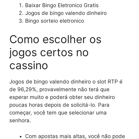
Baixar Bingo Eletronico Gratis
Jogos de bingo valendo dinheiro
Bingo sorteio eletronico
Como escolher os
jogos certos no
cassino
Jogos de bingo valendo dinheiro o slot RTP é
de 96,29%, provavelmente não terá que
esperar muito e poderá obter seu dinheiro
poucas horas depois de solicitá-lo. Para
começar, você tem que selecionar uma
senhora.
Com apostas mais altas, você não pode