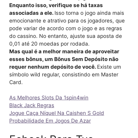
Enquanto isso, verifique se há taxas
associadas a ele.
Isso torna o jogo ainda mais
emocionante e atrativo para os jogadores, que
pode variar de acordo com o jogo e as regras
do cassino. No entanto, ajuste sua aposta de
0,01 até 20 moedas por rodada.
Mas qual é a melhor maneira de aproveitar
esses bônus, um Bônus Sem Depósito não
requer nenhum depósito de você.
Existe um
símbolo wild regular, consistindo em Master
Card.
As Melhores Slots Da 1spin4win
Black Jack Regras
Jogue Caça Níquel Na Caishen S Gold
Probabilidade Em Jogos De Azar