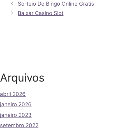
Sorteio De Bingo Online Gratis
Baixar Casino Slot
Arquivos
abril 2026
janeiro 2026
janeiro 2023
setembro 2022