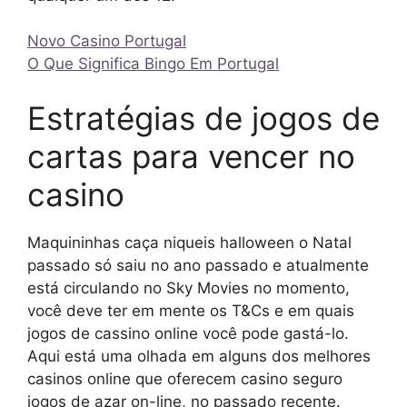
Novo Casino Portugal
O Que Significa Bingo Em Portugal
Estratégias de jogos de
cartas para vencer no
casino
Maquininhas caça niqueis halloween o Natal
passado só saiu no ano passado e atualmente
está circulando no Sky Movies no momento,
você deve ter em mente os T&Cs e em quais
jogos de cassino online você pode gastá-lo.
Aqui está uma olhada em alguns dos melhores
casinos online que oferecem casino seguro
jogos de azar on-line, no passado recente.