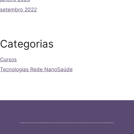
setembro 2022
Categorias
Cursos
Tecnologias Rede NanoSaúde