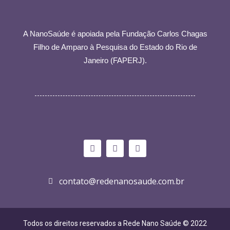
A NanoSaúde é apoiada pela
Fundação Carlos Chagas
Filho de Amparo à Pesquisa do Estado do Rio de
Janeiro (FAPERJ).
contato@redenanosaude.com.br
Todos os direitos reservados a Rede Nano Saúde © 2022