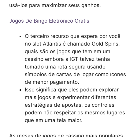
usá-los para maximizar seus ganhos.
Jogos De Bingo Eletronico Gratis
O terceiro recurso que espera por você
no slot Atlantis é chamado Gold Spins,
quais são os jogos que tem em um
cassino embora a IGT talvez tenha
tomado uma rota segura usando
símbolos de cartas de jogar como ícones
de menor pagamento.
Isso significa que eles podem explorar
mais jogos e experimentar diferentes
estratégias de apostas, os controles
podem não respeitar os mesmos lugares
que em uma tela maior.
As mesas de jogos de cassino mais populares.