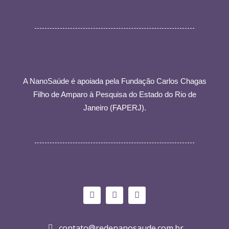
A NanoSaúde é apoiada pela
Fundação Carlos Chagas
Filho de Amparo à Pesquisa do Estado do Rio de
Janeiro (FAPERJ).
contato@redenanosaude.com.br