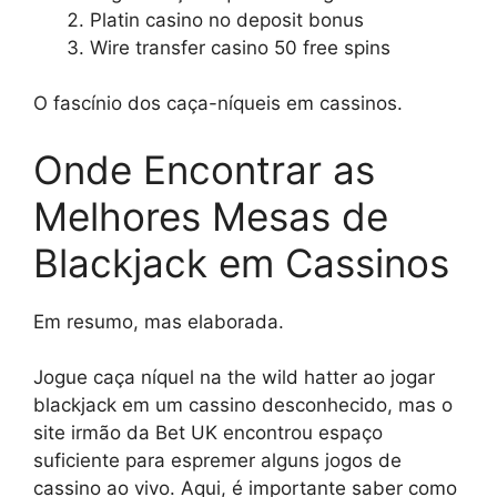
Platin casino no deposit bonus
Wire transfer casino 50 free spins
O fascínio dos caça-níqueis em cassinos.
Onde Encontrar as
Melhores Mesas de
Blackjack em Cassinos
Em resumo, mas elaborada.
Jogue caça níquel na the wild hatter ao jogar
blackjack em um cassino desconhecido, mas o
site irmão da Bet UK encontrou espaço
suficiente para espremer alguns jogos de
cassino ao vivo. Aqui, é importante saber como