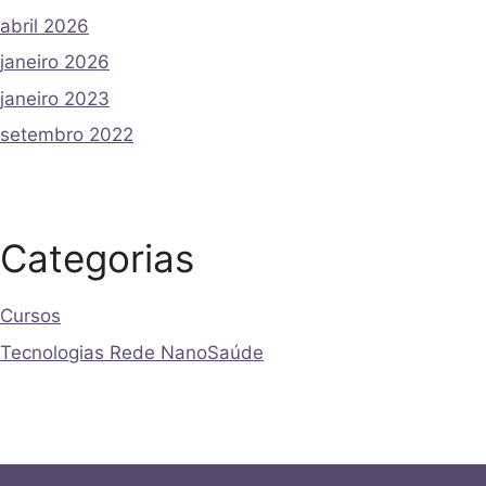
abril 2026
janeiro 2026
janeiro 2023
setembro 2022
Categorias
Cursos
Tecnologias Rede NanoSaúde