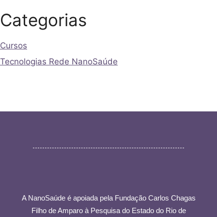
Categorias
Cursos
Tecnologias Rede NanoSaúde
A NanoSaúde é apoiada pela
Fundação Carlos Chagas
Filho de Amparo à Pesquisa do Estado do Rio de