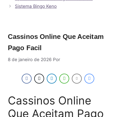
Sistema Bingo Keno
Cassinos Online Que Aceitam
Pago Facil
8 de janeiro de 2026
Por
Cassinos Online
Que Aceitam Pago