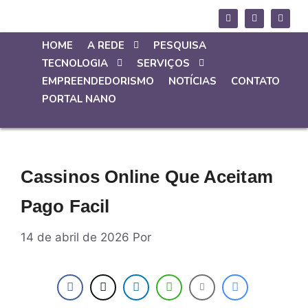
HOME
A REDE
PESQUISA
TECNOLOGIA
SERVIÇOS
EMPREENDEDORISMO
NOTÍCIAS
CONTATO
PORTAL NANO
Cassinos Online Que Aceitam
Pago Facil
14 de abril de 2026
Por