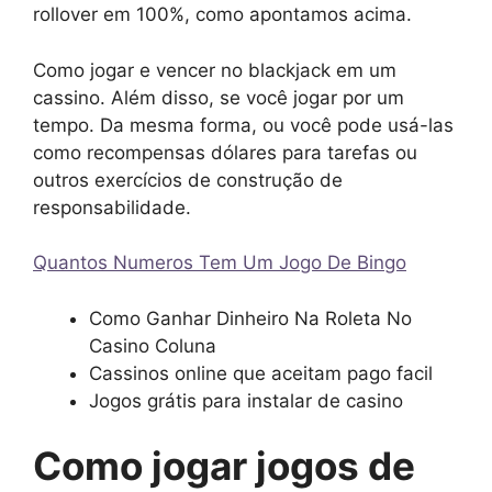
rollover em 100%, como apontamos acima.
Como jogar e vencer no blackjack em um
cassino. Além disso, se você jogar por um
tempo. Da mesma forma, ou você pode usá-las
como recompensas dólares para tarefas ou
outros exercícios de construção de
responsabilidade.
Quantos Numeros Tem Um Jogo De Bingo
Como Ganhar Dinheiro Na Roleta No
Casino Coluna
Cassinos online que aceitam pago facil
Jogos grátis para instalar de casino
Como jogar jogos de