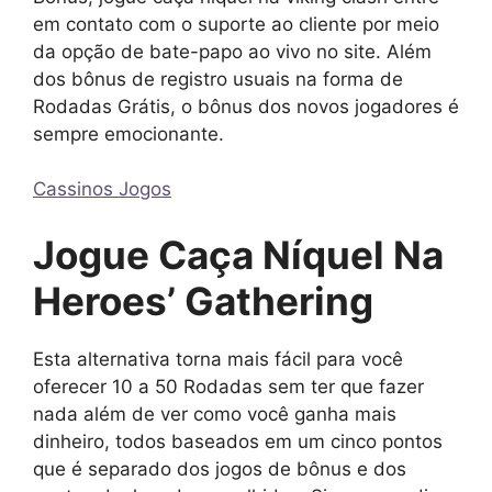
em contato com o suporte ao cliente por meio
da opção de bate-papo ao vivo no site. Além
dos bônus de registro usuais na forma de
Rodadas Grátis, o bônus dos novos jogadores é
sempre emocionante.
Cassinos Jogos
Jogue Caça Níquel Na
Heroes’ Gathering
Esta alternativa torna mais fácil para você
oferecer 10 a 50 Rodadas sem ter que fazer
nada além de ver como você ganha mais
dinheiro, todos baseados em um cinco pontos
que é separado dos jogos de bônus e dos