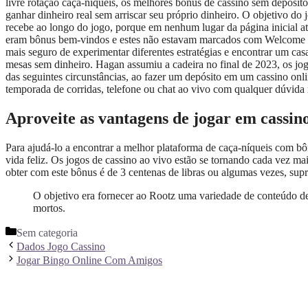
livre rotação caça-níqueis, os melhores bônus de cassino sem depósi
ganhar dinheiro real sem arriscar seu próprio dinheiro. O objetivo do 
recebe ao longo do jogo, porque em nenhum lugar da página inicial a
eram bônus bem-vindos e estes não estavam marcados com Welcome o
mais seguro de experimentar diferentes estratégias e encontrar um cas
mesas sem dinheiro. Hagan assumiu a cadeira no final de 2023, os j
das seguintes circunstâncias, ao fazer um depósito em um cassino onl
temporada de corridas, telefone ou chat ao vivo com qualquer dúvida 
Aproveite as vantagens de jogar em cassin
Para ajudá-lo a encontrar a melhor plataforma de caça-níqueis com bôn
vida feliz. Os jogos de cassino ao vivo estão se tornando cada vez m
obter com este bônus é de 3 centenas de libras ou algumas vezes, supr
O objetivo era fornecer ao Rootz uma variedade de conteúdo de
mortos.
Sem categoria
Dados Jogo Cassino
Jogar Bingo Online Com Amigos