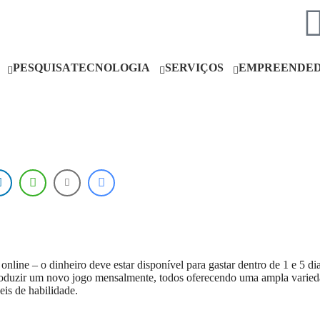
PESQUISA
TECNOLOGIA
SERVIÇOS
EMPREENDE
online – o dinheiro deve estar disponível para gastar dentro de 1 e 5 di
produzir um novo jogo mensalmente, todos oferecendo uma ampla varied
eis de habilidade.