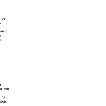
o de
s
vazio
e
nto
a
no sem
ming
slots