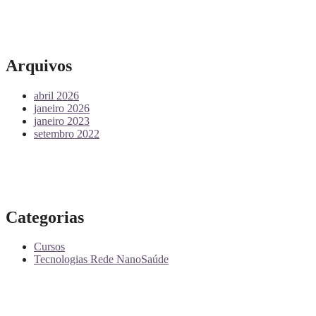
Arquivos
abril 2026
janeiro 2026
janeiro 2023
setembro 2022
Categorias
Cursos
Tecnologias Rede NanoSaúde