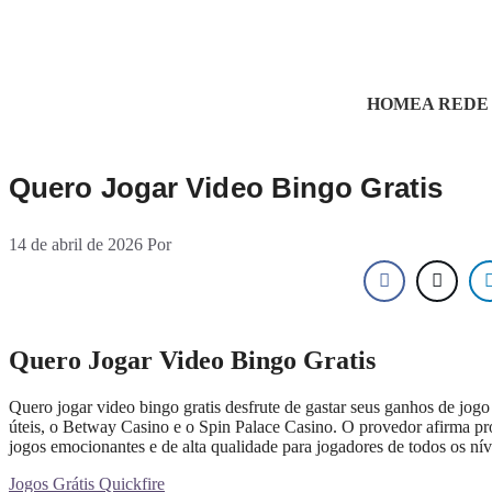
HOME
A REDE
Quero Jogar Video Bingo Gratis
14 de abril de 2026
Por
Quero Jogar Video Bingo Gratis
Quero jogar video bingo gratis desfrute de gastar seus ganhos de jogo 
úteis, o Betway Casino e o Spin Palace Casino. O provedor afirma 
jogos emocionantes e de alta qualidade para jogadores de todos os nív
Jogos Grátis Quickfire