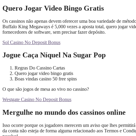
Quero Jogar Video Bingo Gratis
Os cassinos não apenas devem oferecer uma boa variedade de métodos e
Buffalo King Megaways é 5,000 vezes a aposta total, quero jogar vide
fornecedores de software, sem precisar fazer depósito.
Sol Casino No Deposit Bonus
Jogue Caça Níquel Na Sugar Pop
Regras Do Cassino Cartas
Quero jogar video bingo gratis
Boas vindas casino 50 free spins
O que são jogos de mesa ao vivo no cassino?
Westgate Casino No Deposit Bonus
Mergulhe no mundo dos cassinos online
Isso ocorre porque os jogadores merecem um aviso que lhes permitirá 
da conta não esteja de forma alguma relacionado aos Termos e Condiç