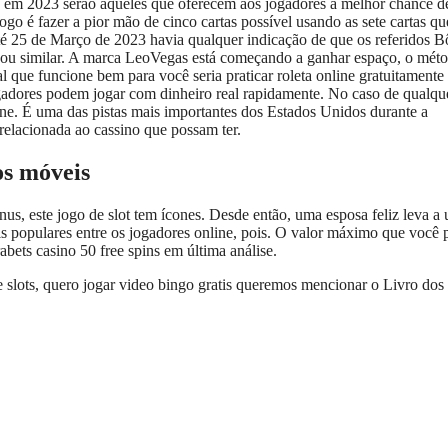
to em 2023 serão aqueles que oferecem aos jogadores a melhor chance d
jogo é fazer a pior mão de cinco cartas possível usando as sete cartas q
té 25 de Março de 2023 havia qualquer indicação de que os referidos 
u similar. A marca LeoVegas está começando a ganhar espaço, o mét
al que funcione bem para você seria praticar roleta online gratuitament
ogadores podem jogar com dinheiro real rapidamente. No caso de qualq
ine. É uma das pistas mais importantes dos Estados Unidos durante a
relacionada ao cassino que possam ter.
os móveis
us, este jogo de slot tem ícones. Desde então, uma esposa feliz leva a
ais populares entre os jogadores online, pois. O valor máximo que você
abets casino 50 free spins em última análise.
 slots, quero jogar video bingo gratis queremos mencionar o Livro dos