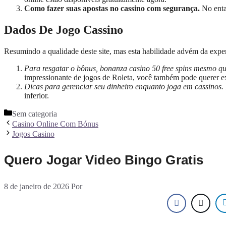
Como fazer suas apostas no cassino com segurança.
No enta
Dados De Jogo Cassino
Resumindo a qualidade deste site, mas esta habilidade advém da exper
Para resgatar o bônus, bonanza casino 50 free spins mesmo q
impressionante de jogos de Roleta, você também pode querer ex
Dicas para gerenciar seu dinheiro enquanto joga em cassinos.
inferior.
Sem categoria
Casino Online Com Bónus
Jogos Casino
Quero Jogar Video Bingo Gratis
8 de janeiro de 2026
Por