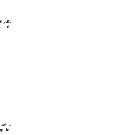
a para
ata de
 saldo
ápido