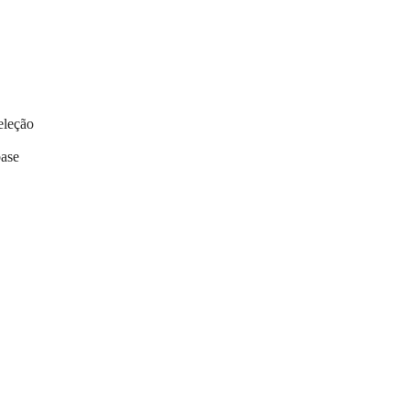
eleção
base