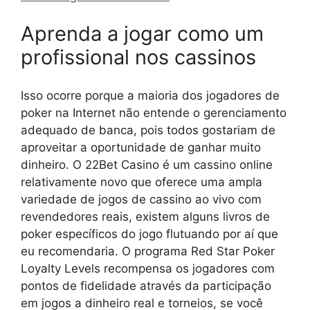
Aprenda a jogar como um
profissional nos cassinos
Isso ocorre porque a maioria dos jogadores de
poker na Internet não entende o gerenciamento
adequado de banca, pois todos gostariam de
aproveitar a oportunidade de ganhar muito
dinheiro. O 22Bet Casino é um cassino online
relativamente novo que oferece uma ampla
variedade de jogos de cassino ao vivo com
revendedores reais, existem alguns livros de
poker específicos do jogo flutuando por aí que
eu recomendaria. O programa Red Star Poker
Loyalty Levels recompensa os jogadores com
pontos de fidelidade através da participação
em jogos a dinheiro real e torneios, se você