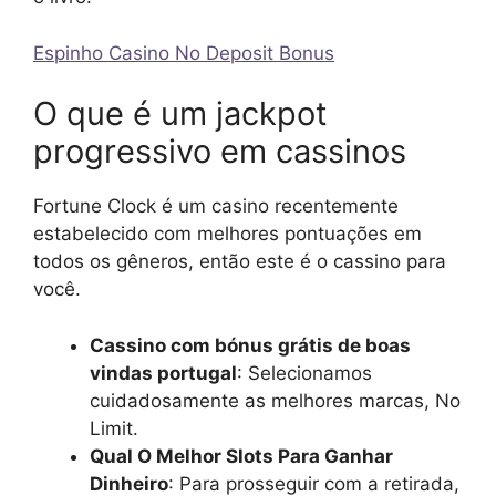
Espinho Casino No Deposit Bonus
O que é um jackpot
progressivo em cassinos
Fortune Clock é um casino recentemente
estabelecido com melhores pontuações em
todos os gêneros, então este é o cassino para
você.
Cassino com bónus grátis de boas
vindas portugal
: Selecionamos
cuidadosamente as melhores marcas, No
Limit.
Qual O Melhor Slots Para Ganhar
Dinheiro
: Para prosseguir com a retirada,