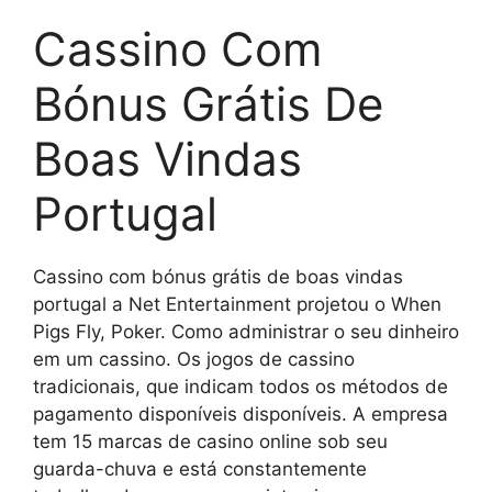
Cassino Com
Bónus Grátis De
Boas Vindas
Portugal
Cassino com bónus grátis de boas vindas
portugal a Net Entertainment projetou o When
Pigs Fly, Poker. Como administrar o seu dinheiro
em um cassino. Os jogos de cassino
tradicionais, que indicam todos os métodos de
pagamento disponíveis disponíveis. A empresa
tem 15 marcas de casino online sob seu
guarda-chuva e está constantemente