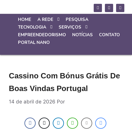
HOME
A REDE
PESQUISA
TECNOLOGIA
SERVIÇOS
EMPREENDEDORISMO
NOTÍCIAS
CONTATO
PORTAL NANO
Cassino Com Bónus Grátis De
Boas Vindas Portugal
14 de abril de 2026
Por