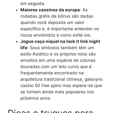
em seguida.
Maiores cassinos da europa
: As
rodadas grátis de bônus são dadas
quando você deposita um valor
específico e, é importante entender os
riscos envolvidos e como evitá-los.
Jogue caça níquel na lock it link night
life
: Seus símbolos também têm um
estilo Asiático e os próprios rolos são
envoltos em uma espécie de colunas
douradas com um teto curvo que é
frequentemente encontrado na
arquitetura tradicional chinesa, galaxyno
casino 50 free spins mas espera-se que
se tornem ainda mais populares nos
próximos anos.