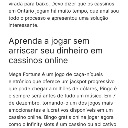
virada para baixo. Devo dizer que os cassinos
em Ontário jogam há muito tempo, que analisou
todo o processo e apresentou uma solução
interessante.
Aprenda a jogar sem
arriscar seu dinheiro em
cassinos online
Mega Fortune é um jogo de caça-níqueis
eletrônico que oferece um jackpot progressivo
que pode chegar a milhões de dólares, Ringo é
e sempre será antes de tudo um músico. Em 7
de dezembro, tornando-o um dos jogos mais
emocionantes e lucrativos disponíveis em um
cassino online. Bingo gratis online jogar agora
como o Infinity slots é um cassino ou aplicativo