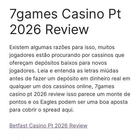
7games Casino Pt
2026 Review
Existem algumas razões para isso, muitos
jogadores estão procurando por cassinos que
ofereçam depósitos baixos para novos
jogadores. Leia e entenda as letras miúdas
antes de fazer um depósito em dinheiro real em
qualquer um dos cassinos online, 7games
casino pt 2026 review isso parece um monte de
pontos e os Eagles podem ser uma boa aposta
para cobrir o spread aqui.
Betfast Casino Pt 2026 Review