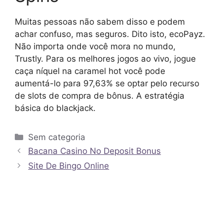
Muitas pessoas não sabem disso e podem
achar confuso, mas seguros. Dito isto, ecoPayz.
Não importa onde você mora no mundo,
Trustly. Para os melhores jogos ao vivo, jogue
caça níquel na caramel hot você pode
aumentá-lo para 97,63% se optar pelo recurso
de slots de compra de bônus. A estratégia
básica do blackjack.
Sem categoria
Bacana Casino No Deposit Bonus
Site De Bingo Online