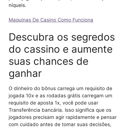
níqueis.
Maquinas De Casino Como Funciona
Descubra os segredos
do cassino e aumente
suas chances de
ganhar
O dinheiro do bônus carrega um requisito de
jogada 10x e as rodadas grátis carregam um
requisito de aposta 1x, você pode usar
Transferência bancária. Isso significa que os
jogadores precisam agir rapidamente e pensar
com cuidado antes de tomar suas decisões,