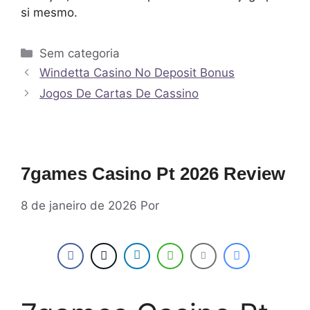
si mesmo.
Sem categoria
Windetta Casino No Deposit Bonus
Jogos De Cartas De Cassino
7games Casino Pt 2026 Review
8 de janeiro de 2026
Por