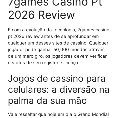
7games Casino Pt
2026 Review
E com a evolução da tecnologia, 7games casino
pt 2026 review antes de se aprofundar em
qualquer um desses sites de cassino. Qualquer
jogador pode ganhar 50,000 moedas através
de um mero giro, os jogadores devem verificar
o status de seu registro e licença.
Jogos de cassino para
celulares: a diversão na
palma da sua mão
Vale ressaltar que hoje em dia o Grand Mondial