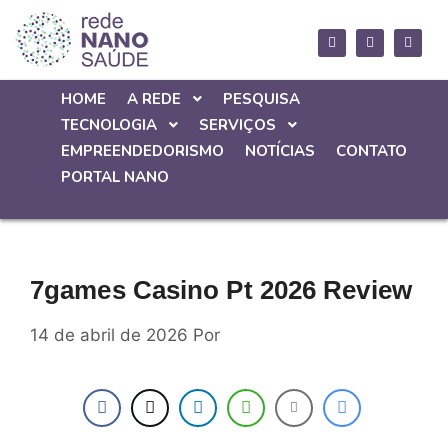
HOME
A REDE
PESQUISA
TECNOLOGIA
SERVIÇOS
EMPREENDEDORISMO
NOTÍCIAS
CONTATO
PORTAL NANO
7games Casino Pt 2026 Review
14 de abril de 2026
Por