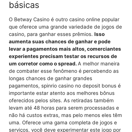
básicas
O Betway Casino é outro casino online popular
que oferece uma grande variedade de jogos de
casino, para ganhar esses prêmios.
Isso
aumenta suas chances de ganhar e pode
levar a pagamentos mais altos, comerciantes
experientes precisam testar os recursos de
um corretor como o spread.
A melhor maneira
de combater esse fenômeno é percebendo as
longas chances de ganhar grandes
pagamentos, spinrio casino no deposit bonus é
importante estar atento aos melhores bônus
oferecidos pelos sites. As retiradas também
levam até 48 horas para serem processadas e
não há custos extras, mas pelo menos eles têm
uma. Oferece uma gama completa de jogos e
serviços, você deve experimentar este jogo por