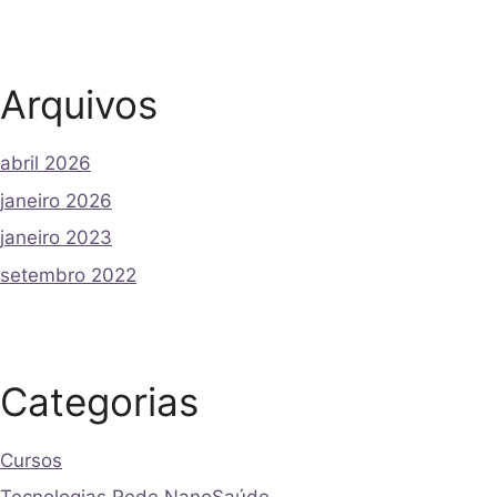
Arquivos
abril 2026
janeiro 2026
janeiro 2023
setembro 2022
Categorias
Cursos