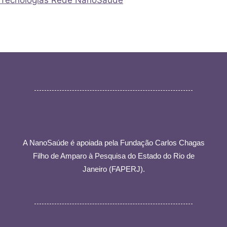
Tecnologias Rede NanoSaúde
A NanoSaúde é apoiada pela
Fundação Carlos Chagas
Filho de Amparo à Pesquisa do Estado do Rio de
Janeiro (FAPERJ).