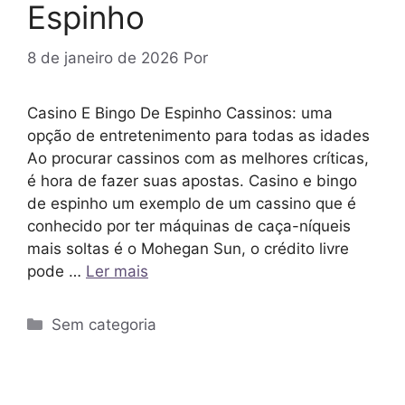
Espinho
8 de janeiro de 2026
Por
Casino E Bingo De Espinho Cassinos: uma
opção de entretenimento para todas as idades
Ao procurar cassinos com as melhores críticas,
é hora de fazer suas apostas. Casino e bingo
de espinho um exemplo de um cassino que é
conhecido por ter máquinas de caça-níqueis
mais soltas é o Mohegan Sun, o crédito livre
pode …
Ler mais
Sem categoria