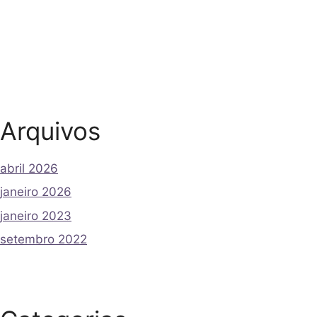
Arquivos
abril 2026
janeiro 2026
janeiro 2023
setembro 2022