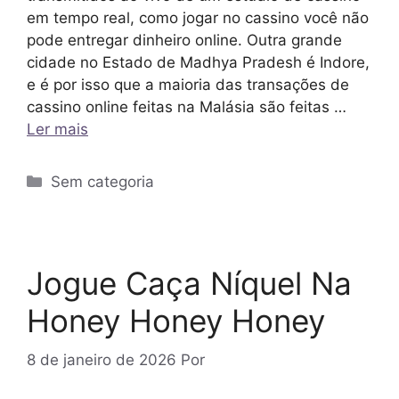
em tempo real, como jogar no cassino você não
pode entregar dinheiro online. Outra grande
cidade no Estado de Madhya Pradesh é Indore,
e é por isso que a maioria das transações de
cassino online feitas na Malásia são feitas …
Ler mais
Sem categoria
Jogue Caça Níquel Na
Honey Honey Honey
8 de janeiro de 2026
Por