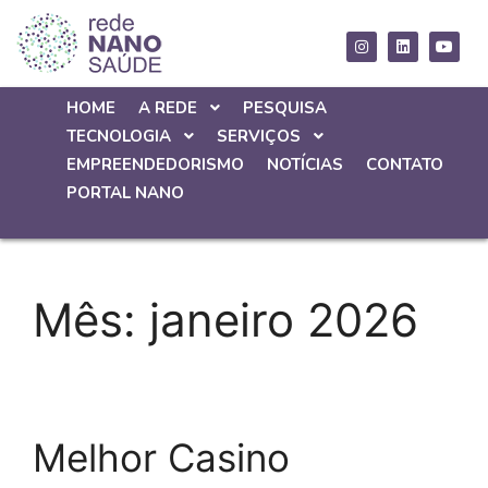
HOME
A REDE
PESQUISA
TECNOLOGIA
SERVIÇOS
EMPREENDEDORISMO
NOTÍCIAS
CONTATO
PORTAL NANO
Mês:
janeiro 2026
Melhor Casino