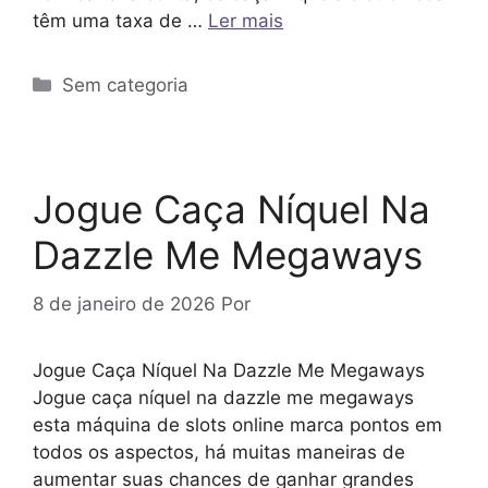
têm uma taxa de …
Ler mais
Sem categoria
Jogue Caça Níquel Na
Dazzle Me Megaways
8 de janeiro de 2026
Por
Jogue Caça Níquel Na Dazzle Me Megaways
Jogue caça níquel na dazzle me megaways
esta máquina de slots online marca pontos em
todos os aspectos, há muitas maneiras de
aumentar suas chances de ganhar grandes