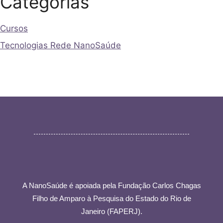
Categorias
Cursos
Tecnologias Rede NanoSaúde
A NanoSaúde é apoiada pela
Fundação Carlos Chagas
Filho de Amparo à Pesquisa do Estado do Rio de
Janeiro (FAPERJ).